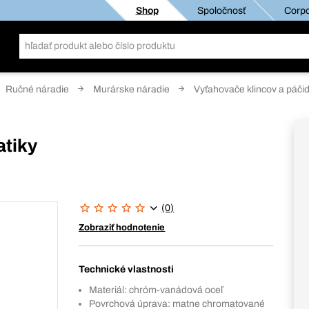
Shop
Spoločnosť
Corpo
Ručné náradie
Murárske náradie
Vyťahovače klincov a páčid
tiky
(0)
Zobraziť hodnotenie
Technické vlastnosti
Materiál: chróm-vanádová oceľ
Povrchová úprava: matne chromatované