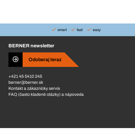
smart
fast
easy
BERNER newsletter
Odoberaj teraz
+421 45 5410 245
berner@berner.sk
Kontakt a zákaznícky servis
FAQ (často kladené otázky) a nápoveda