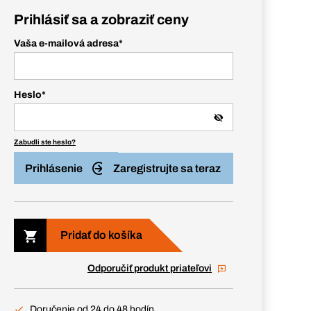
Prihlásiť sa a zobraziť ceny
Vaša e-mailová adresa
*
Heslo
*
Zabudli ste heslo?
Prihlásenie
Zaregistrujte sa teraz
Pridať do košíka
Odporučiť produkt priateľovi
Doručenie od 24 do 48 hodín