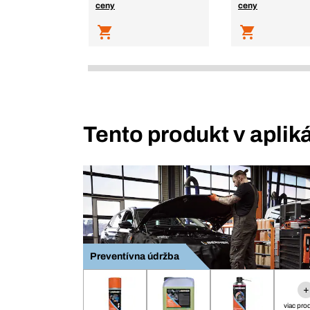
ceny
ceny
Tento produkt v aplik
Preventívna údržba
+
viac pro