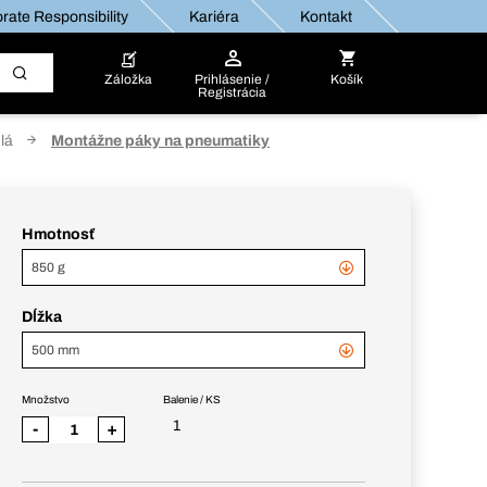
rate Responsibility
Kariéra
Kontakt
Záložka
Prihlásenie /
Košík
Registrácia
lá
Montážne páky na pneumatiky
Hmotnosť
850 g
Dĺžka
500 mm
Množstvo
Balenie / KS
1
-
+