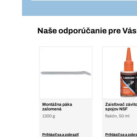
Naše odporúčanie pre Vás
Montážna páka
Zaisťovač závit
zalomená
spojov NSF
1300 g
flakón, 50 ml
Prihlásiť sa a zobraziť
Prihlásiť sa a zobra