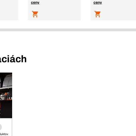
ceny
ceny
áciách
duktov