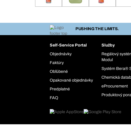
PUSHING THE LIMITS.
Self-Service Portal
Služby
Objednávky
Regálový syst
Modul
Faktúry
Systém Bera® 
Obľúbené
Chemická data
Opakované objednávky
eProcurement
Predplatné
Produktový por
FAQ