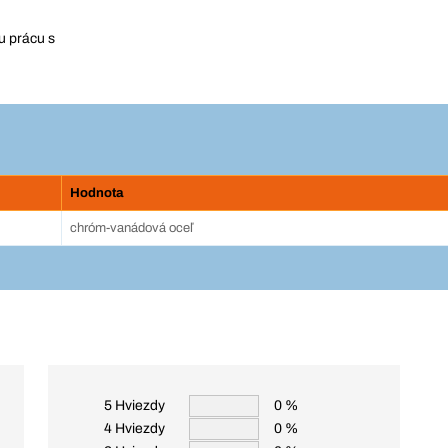
 prácu s
Hodnota
chróm-vanádová oceľ
5 Hviezdy
0 %
4 Hviezdy
0 %