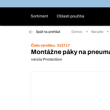
Sortiment
Oblasti použitia
Späť na prehľad
Domov
Náradie
Číslo výrobku:
333717
Montážne páky na pneuma
verzia Protection