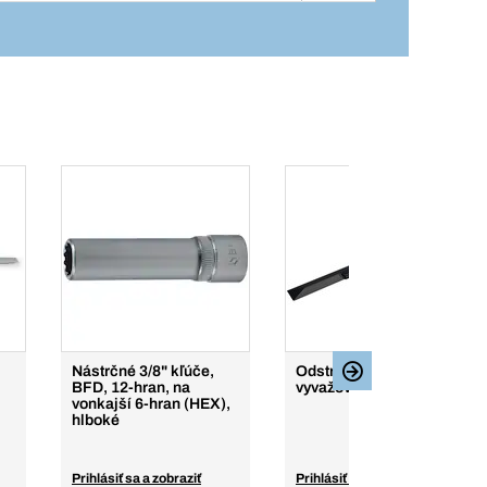
Nástrčné 3/8" kľúče,
Odstraňovač lepiacich
BFD, 12-hran, na
vyvažovacích závaží
vonkajší 6-hran (HEX),
hlboké
Prihlásiť sa a zobraziť
Prihlásiť sa a zobraziť