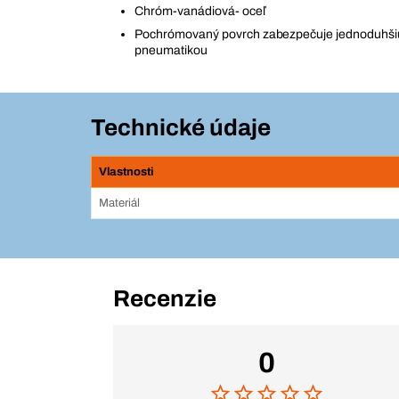
Chróm-vanádiová- oceľ
Pochrómovaný povrch zabezpečuje jednoduhšiu
pneumatikou
Technické údaje
Vlastnosti
Materiál
Recenzie
0