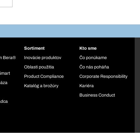
Sortiment
Kto sme
ém Bera®
Inovácie produktov
Čo ponúkame
Oblasti použitia
Čo nás poháňa
Smart
Product Compliance
Corporate Responsibility
báza
Katalóg a brožúry
Kariéra
Business Conduct
adca