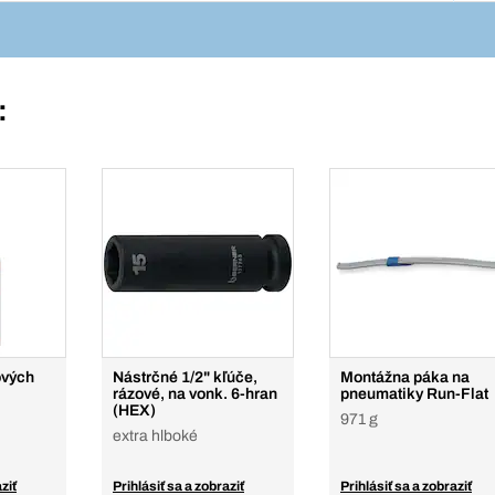
:
ových
Nástrčné 1/2" kľúče,
Montážna páka na
rázové, na vonk. 6-hran
pneumatiky Run-Flat
(HEX)
971 g
extra hlboké
ziť
Prihlásiť sa a zobraziť
Prihlásiť sa a zobraziť