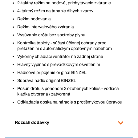
2-taktný režim na bodové, prichytávacie zváranie
4-taktný režim na ťahanie dlhých zvarov
Režim bodovania
Režim intervalového zvárania
Vysúvanie drôtu bez spotreby plynu
Kontrolka teploty - súčasť účinnej ochrany pred
preťažením s automatickým opätovným nábehom
Výkonný chladiaci ventilátor na zadnej strane
Hlavný vypínač s prevádzkovým osvetlením
Hadicové pripojenie originál BINZEL
Súprava hadíc originál BINZEL
Posun drôtu s pohonom 2 ozubených kolies - vodiaca
kladka otvorená / zatvorená
Odkladacia doska na náradie s protišmykovou úpravou
Rozsah dodávky