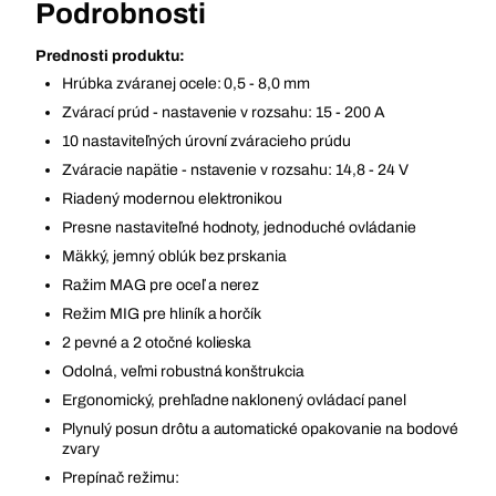
Podrobnosti
Prednosti produktu:
Hrúbka zváranej ocele: 0,5 - 8,0 mm
Zvárací prúd - nastavenie v rozsahu: 15 - 200 A
10 nastaviteľných úrovní zváracieho prúdu
Zváracie napätie - nstavenie v rozsahu: 14,8 - 24 V
Riadený modernou elektronikou
Presne nastaviteľné hodnoty, jednoduché ovládanie
Mäkký, jemný oblúk bez prskania
Ražim MAG pre oceľ a nerez
Režim MIG pre hliník a horčík
2 pevné a 2 otočné kolieska
Odolná, veľmi robustná konštrukcia
Ergonomický, prehľadne naklonený ovládací panel
Plynulý posun drôtu a automatické opakovanie na bodové
zvary
Prepínač režimu: