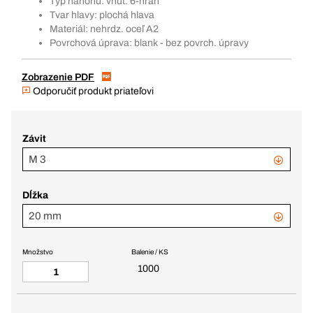
Typ náhonu: vnút. 6-hran
Tvar hlavy: plochá hlava
Materiál: nehrdz. oceľ A2
Povrchová úprava: blank - bez povrch. úpravy
Zobrazenie PDF
Odporučiť produkt priateľovi
Závit
M 3
Dĺžka
20 mm
Množstvo
Balenie / KS
1000