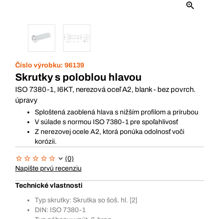
Číslo výrobku:
96139
Skrutky s poloblou hlavou
ISO 7380-1, I6KT, nerezová oceľ A2, blank - bez povrch.
úpravy
Sploštená zaoblená hlava s nižším profilom a prírubou
V súlade s normou ISO 7380-1 pre spoľahlivosť
Z nerezovej ocele A2, ktorá ponúka odolnosť voči
korózii.
(0)
Napíšte prvú recenziu
Technické vlastnosti
Typ skrutky: Skrutka so šoš. hl. [2]
DIN: ISO 7380-1