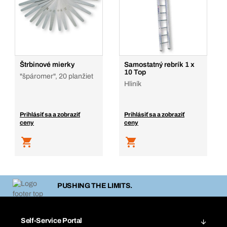
Štrbinové mierky
Samostatný rebrík 1 x
10 Top
"špáromer", 20 planžiet
Hliník
Prihlásiť sa a zobraziť
Prihlásiť sa a zobraziť
ceny
ceny
PUSHING THE LIMITS.
Self-Service Portal