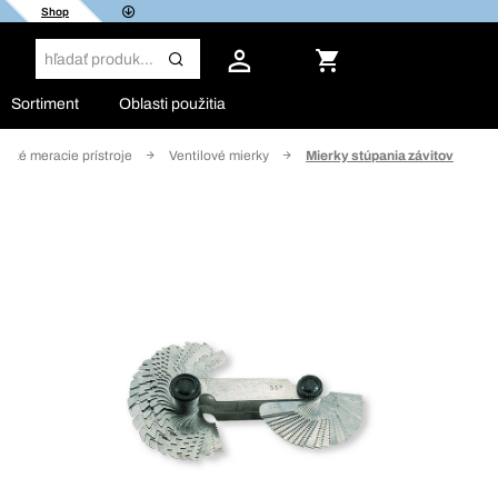
Shop
Sortiment
Oblasti použitia
cké meracie prístroje
Ventilové mierky
Mierky stúpania závitov