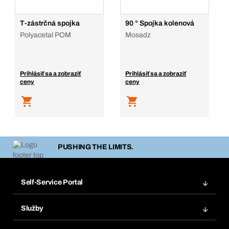
T-zástrčná spojka
90 ° Spojka kolenová
Polyacetal POM
Mosadz
Prihlásiť sa a zobraziť
Prihlásiť sa a zobraziť
ceny
ceny
PUSHING THE LIMITS.
Self-Service Portal
Objednávky
Služby
Faktúry
Regálový systém Bera® Modul