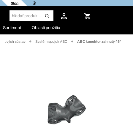
Shop
Sortiment
Oblasti použitia
brzdových sústav
Systém spojok ABC
ABC konektor zahnutý 45°