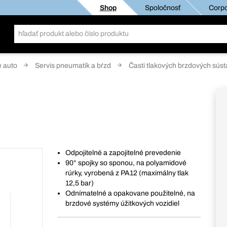
Shop
Spoločnosť
Corpo
e auto
Servis pneumatík a bŕzd
Časti tlakových brzdových súst
Odpojitelné a zapojitelné prevedenie
90° spojky so sponou, na polyamidové
rúrky, vyrobená z PA12 (maximálny tlak
12,5 bar)
Odnímatelné a opakovane použitelné, na
brzdové systémy úžitkových vozidiel