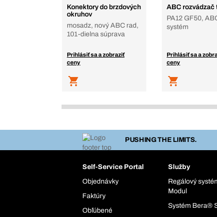
Konektory do brzdových
ABC rozvádzač t
okruhov
PA12 GF50, AB
mosadz, nový ABC rad,
systém
101-dielna súprava
Prihlásiť sa a zobraziť
Prihlásiť sa a zobra
ceny
ceny
PUSHING THE LIMITS.
Self-Service Portal
Služby
Objednávky
Regálový syst
Modul
Faktúry
Systém Bera® 
Obľúbené