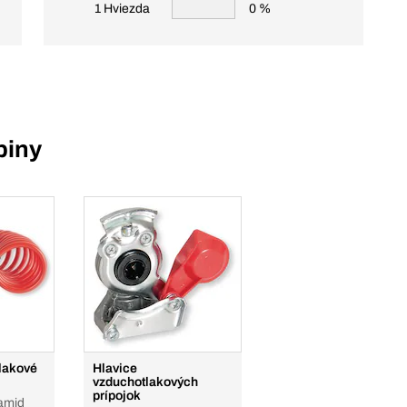
1 Hviezda
0 %
piny
lakové
Hlavice
vzduchotlakových
prípojok
amid