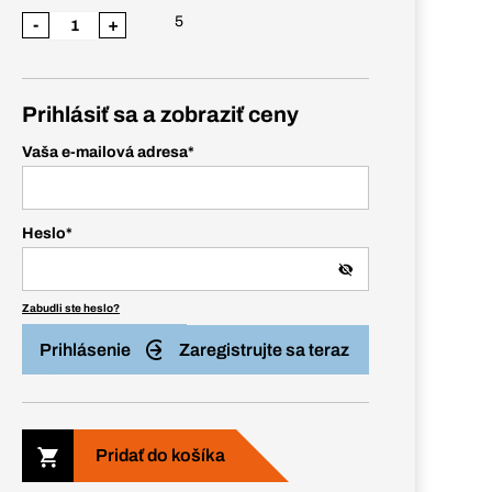
5
-
+
Prihlásiť sa a zobraziť ceny
Vaša e-mailová adresa
*
Heslo
*
Zabudli ste heslo?
Prihlásenie
Zaregistrujte sa teraz
Pridať do košíka