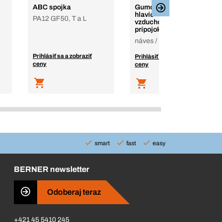
ABC spojka
Gumové tesnenia do
hlavíc
PA12 GF50, T a L
vzduchotlakových
prípojok
náves / príves
Prihlásiť sa a zobraziť
Prihlásiť sa a zobraziť
ceny
ceny
smart
fast
easy
BERNER newsletter
Odoberaj teraz
+421 45 5410 245