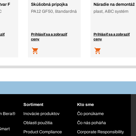
var F
Skúšobná prípojka
Náradie na demontáž
C
PA12 GF50, štandardná
plast, ABC systém
ziť
Prihlásiť sa a zobraziť
Prihlásiť sa a zobraziť
ceny
ceny
Sortiment
Kto sme
ém Bera®
Inovácie produktov
Čo ponúkame
Oblasti použitia
Čo nás poháňa
Smart
Product Compliance
Corporate Responsibility