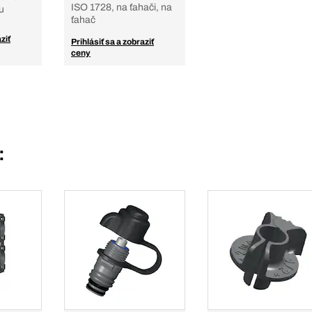
ISO 1728, na ťahači, na
u
ťahač
ziť
Prihlásiť sa a zobraziť
ceny
: