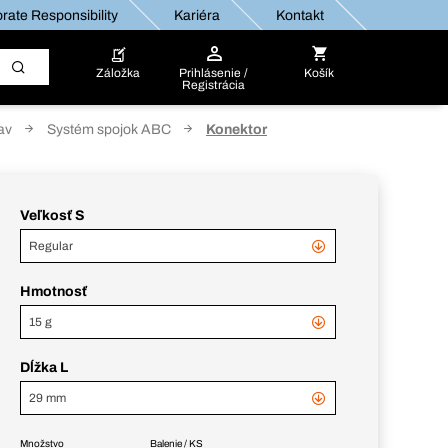
rate Responsibility
Kariéra
Kontakt
Záložka
Prihlásenie /
Košík
Registrácia
av
Systém spojok ABC
Konektor
Veľkosť S
Regular
Hmotnosť
15 g
Dĺžka L
29 mm
Množstvo
Balenie / KS