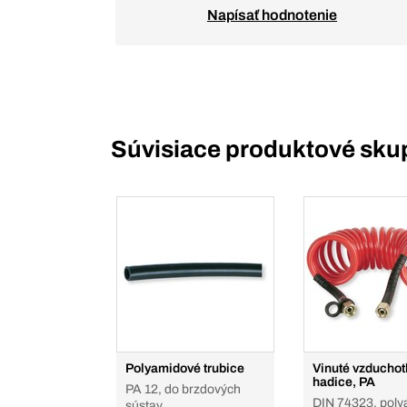
Napísať hodnotenie
Súvisiace produktové sku
Polyamidové trubice
Vinuté vzduchot
hadice, PA
PA 12, do brzdových
DIN 74323, poly
sústav