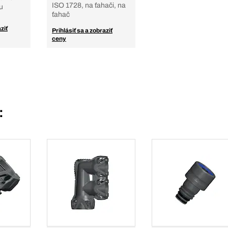
ISO 1728, na ťahači, na
u
ťahač
ziť
Prihlásiť sa a zobraziť
ceny
: