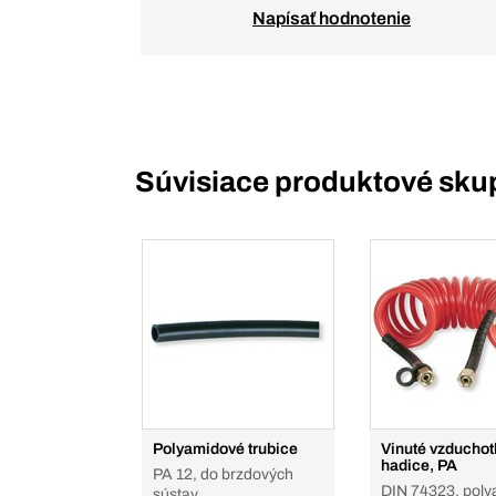
Napísať hodnotenie
Súvisiace produktové sku
Polyamidové trubice
Vinuté vzduchot
hadice, PA
PA 12, do brzdových
DIN 74323, poly
sústav