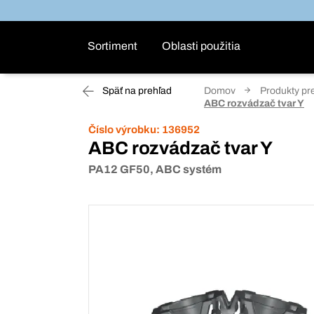
Sortiment
Oblasti použitia
Späť na prehľad
Domov
Produkty pr
ABC rozvádzač tvar Y
Číslo výrobku:
136952
ABC rozvádzač tvar Y
PA12 GF50, ABC systém