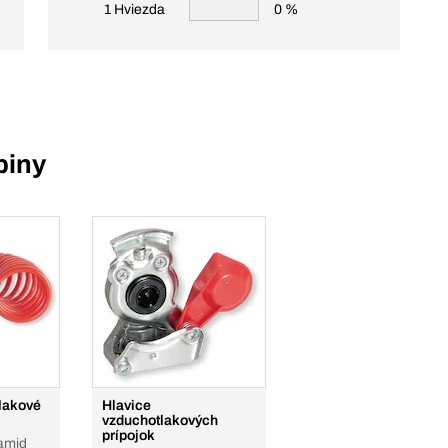
1 Hviezda
0 %
piny
lakové
Hlavice
vzduchotlakových
prípojok
amid