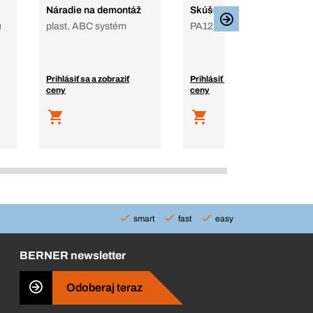
Náradie na demontáž
Skúšobná prípojka
u
plast, ABC systém
PA12 GF50, štandardná
Prihlásiť sa a zobraziť
Prihlásiť sa a zobraziť
ceny
ceny
smart
fast
easy
BERNER newsletter
Odoberaj teraz