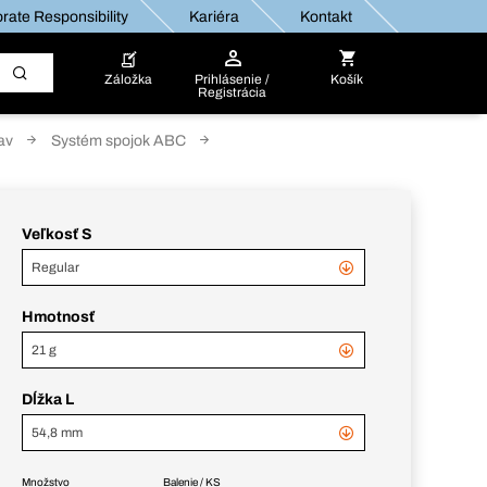
rate Responsibility
Kariéra
Kontakt
Záložka
Prihlásenie /
Košík
Registrácia
av
Systém spojok ABC
Veľkosť S
Regular
Hmotnosť
21 g
Dĺžka L
54,8 mm
Množstvo
Balenie / KS