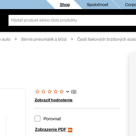
Shop
Spoločnosť
Corpo
e auto
Servis pneumatík a bŕzd
Časti tlakových brzdových súst
(0)
Zobraziť hodnotenie
Porovnať
Zobrazenie PDF