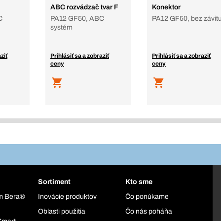
ABC rozvádzač tvar F
Konektor
C
PA12 GF50, ABC
PA12 GF50, bez závit
systém
ziť
Prihlásiť sa a zobraziť
Prihlásiť sa a zobraziť
ceny
ceny
Sortiment
Kto sme
ém Bera®
Inovácie produktov
Čo ponúkame
Oblasti použitia
Čo nás poháňa