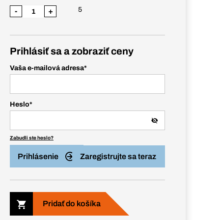
5
-
+
Prihlásiť sa a zobraziť ceny
Vaša e-mailová adresa
*
Heslo
*
Zabudli ste heslo?
Prihlásenie
Zaregistrujte sa teraz
Pridať do košíka