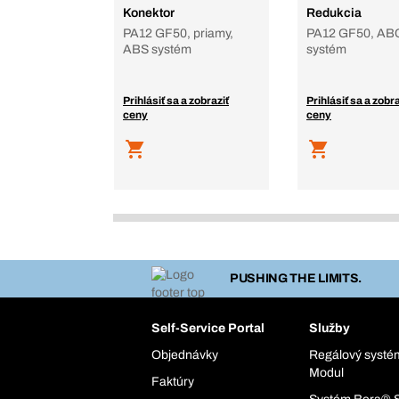
Konektor
Redukcia
PA12 GF50, priamy,
PA12 GF50, AB
ABS systém
systém
Prihlásiť sa a zobraziť
Prihlásiť sa a zobra
ceny
ceny
PUSHING THE LIMITS.
Self-Service Portal
Služby
Objednávky
Regálový syst
Modul
Faktúry