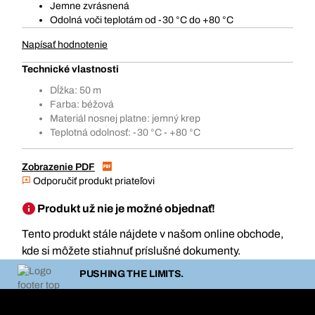
Jemne zvrásnená
Odolná voči teplotám od -30 °C do +80 °C
Napísať hodnotenie
Technické vlastnosti
Dĺžka: 50 m
Farba: béžová
Materiál nosnej platne: jemný krep
Teplotná odolnosť: -30 °C - +80 °C
Zobrazenie PDF
Odporučiť produkt priateľovi
Produkt už nie je možné objednať!
Tento produkt stále nájdete v našom online obchode,
kde si môžete stiahnuť príslušné dokumenty.
PUSHING THE LIMITS.