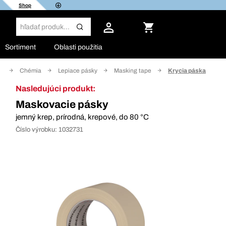
Shop
Sortiment
Oblasti použitia
v
Chémia
Lepiace pásky
Masking tape
Krycia páska
Nasledujúci produkt:
Maskovacie pásky
jemný krep, prírodná, krepové, do 80 °C
Číslo výrobku:
1032731