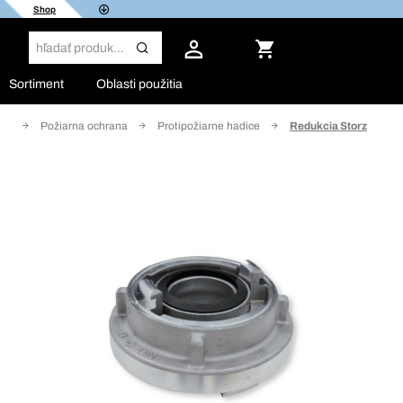
Shop
Sortiment
Oblasti použitia
vbu
Požiarna ochrana
Protipožiarne hadice
Redukcia Storz