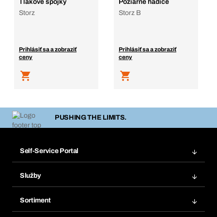
Tlakové spojky
Požiarne hadice
Storz
Storz B
Prihlásiť sa a zobraziť
Prihlásiť sa a zobraziť
ceny
ceny
PUSHING THE LIMITS.
Self-Service Portal
Objednávky
Služby
Faktúry
Regálový systém Bera® Modul
Obľúbené
Sortiment
Systém Bera® Smart
Opakované objednávky
Inovácie produktov