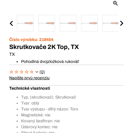
Číslo výrobku:
218454
Skrutkovače 2K Top, TX
TX
Pohodlná dvojzložková rukoväť
(0)
Napíšte prvú recenziu
Technické vlastnosti
Typ, (skrutkovač): Skrutkovač
Tvar: oblý
Tvar výstupu - dlhý názov: Torx
Magnetické: nie
Kovaný šesťhran: nie
Úderový koniec: nie
Silová funkcia: nie