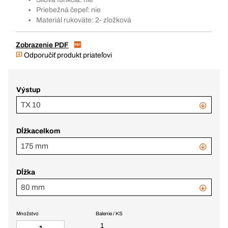
Priebežná čepeľ: nie
Materiál rukoväte: 2- zložková
Zobrazenie PDF
Odporučiť produkt priateľovi
Výstup
TX 10
Dĺžkacelkom
175 mm
Dĺžka
80 mm
Množstvo
Balenie / KS
1