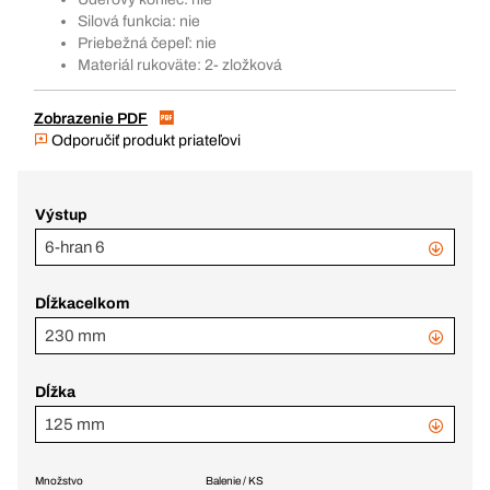
Silová funkcia: nie
Priebežná čepeľ: nie
Materiál rukoväte: 2- zložková
Zobrazenie PDF
Odporučiť produkt priateľovi
Výstup
6-hran 6
Dĺžkacelkom
230 mm
Dĺžka
125 mm
Množstvo
Balenie / KS