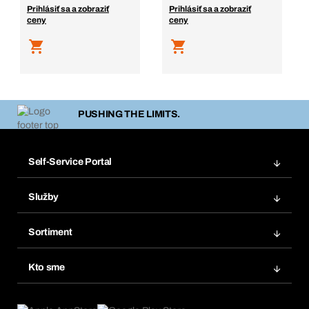
Prihlásiť sa a zobraziť
Prihlásiť sa a zobraziť
ceny
ceny
PUSHING THE LIMITS.
Self-Service Portal
Objednávky
Služby
Faktúry
Regálový systém Bera® Modul
Obľúbené
Sortiment
Systém Bera® Smart
Opakované objednávky
Inovácie produktov
Chemická databáza
Kto sme
Predplatné
Oblasti použitia
eProcurement
Čo ponúkame
FAQ
Product Compliance