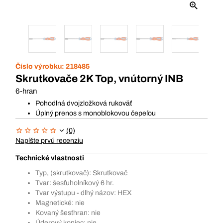
Číslo výrobku:
218485
Skrutkovače 2K Top, vnútorný INB
6-hran
Pohodlná dvojzložková rukoväť
Úplný prenos s monoblokovou čepeľou
(0)
Napíšte prvú recenziu
Technické vlastnosti
Typ, (skrutkovač): Skrutkovač
Tvar: šesťuholníkový 6 hr.
Tvar výstupu - dlhý názov: HEX
Magnetické: nie
Kovaný šesťhran: nie
Úderový koniec: nie