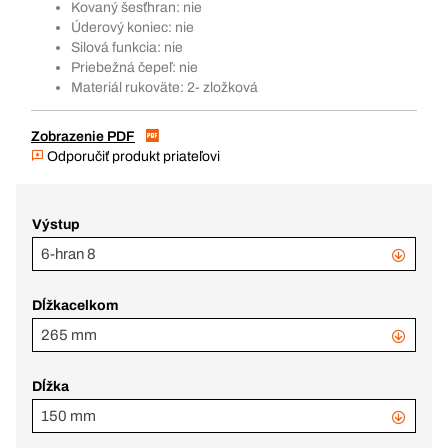
Kovaný šesťhran: nie
Úderový koniec: nie
Silová funkcia: nie
Priebežná čepeľ: nie
Materiál rukoväte: 2- zložková
Zobrazenie PDF
Odporučiť produkt priateľovi
Výstup
6-hran 8
Dĺžkacelkom
265 mm
Dĺžka
150 mm