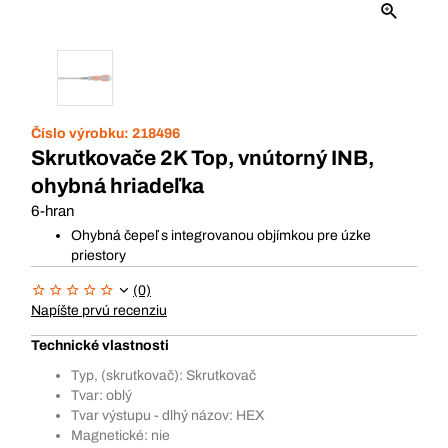
Číslo výrobku:
218496
Skrutkovače 2K Top, vnútorný INB,
ohybná hriadeľka
6-hran
Ohybná čepeľ s integrovanou objímkou pre úzke
priestory
(0)
Napíšte prvú recenziu
Technické vlastnosti
Typ, (skrutkovač): Skrutkovač
Tvar: oblý
Tvar výstupu - dlhý názov: HEX
Magnetické: nie