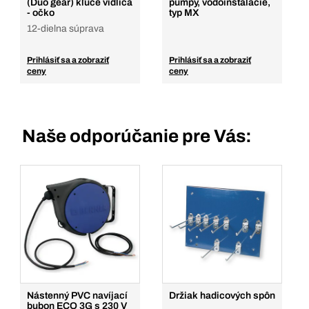
(Duo gear) kľúče vidlica
pumpy, vodoinštalácie,
- očko
typ MX
12-dielna súprava
Prihlásiť sa a zobraziť
Prihlásiť sa a zobraziť
ceny
ceny
Naše odporúčanie pre Vás:
Nástenný PVC navíjací
Držiak hadicových spôn
bubon ECO 3G s 230 V