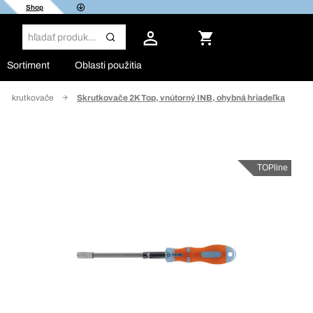
Shop
Sortiment
Oblasti použitia
Skrutkovače
Skrutkovače 2K Top, vnútorný INB, ohybná hriadeľka
TOPline