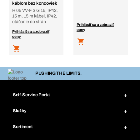
káblom bez koncoviek
H 05 VV-F 3 G 15, IP42,
15 m, 15 m kábel, IP42,
otáčanie do strán
Prihlásiť sa a zobraziť
ceny
Prihlásiť sa a zobraziť
ceny
PUSHING THE LIMITS.
Self-Service Portal
Objednávky
Služby
Faktúry
Regálový systém Bera® Modul
Obľúbené
Sortiment
Systém Bera® Smart
Opakované objednávky
Inovácie produktov