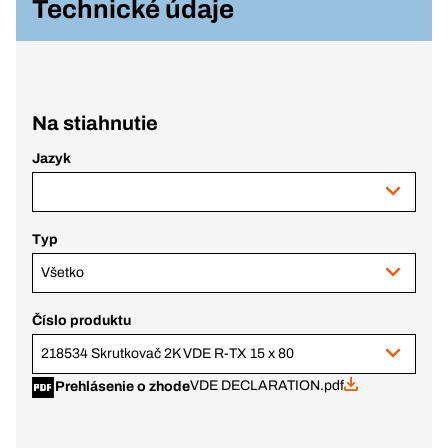
Technické údaje
Na stiahnutie
Jazyk
Typ
Všetko
Číslo produktu
218534 Skrutkovač 2K VDE R-TX 15 x 80
VDE DECLARATION.pdf
Prehlásenie o zhode