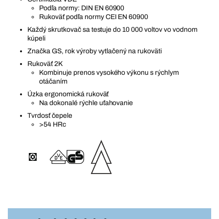
Podľa normy: DIN EN 60900
Rukoväť podľa normy CEI EN 60900
Každý skrutkovač sa testuje do 10 000 voltov vo vodnom
kúpeli
Značka GS, rok výroby vytlačený na rukoväti
Rukoväť 2K
Kombinuje prenos vysokého výkonu s rýchlym
otáčaním
Úzka ergonomická rukoväť
Na dokonalé rýchle uťahovanie
Tvrdosť čepele
>54 HRc