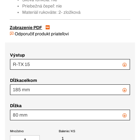
Priebežná čepeľ: nie
Materiál rukoväte: 2- zložková
Zobrazenie PDF
Odporučiť produkt priateľovi
Výstup
R-TX 15
Dĺžkacelkom
185 mm
Dĺžka
80 mm
Množstvo
Balenie / KS
1