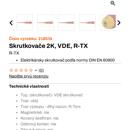
Číslo výrobku:
218534
Skrutkovače 2K, VDE, R-TX
R-TX
Elektrikársky skrutkovač podľa normy DIN EN 60900
(0)
Napíšte prvú recenziu
Technické vlastnosti
Typ, (skrutkovač): VDE skrutkovač
Tvar: oblý
Tvar výstupu - dlhý názov: R-Torx
Magnetické: nie
Kovaný šesťhran: nie
Úderový koniec: nie
Silová funkcia: nie