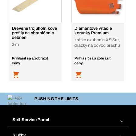
Drevené trojuholníkové
Diamantové vŕtacie
profily na ohraničenie
korunky Premium
debnení
krátke ozubenie XS Set,
2 m
drážky na odvod prachu
Prihlásiť sa a zobraziť
Prihlásiť sa a zobraziť
ceny
ceny
PUSHING THE LIMITS.
Self-Service Portal
Objednávky
Služby