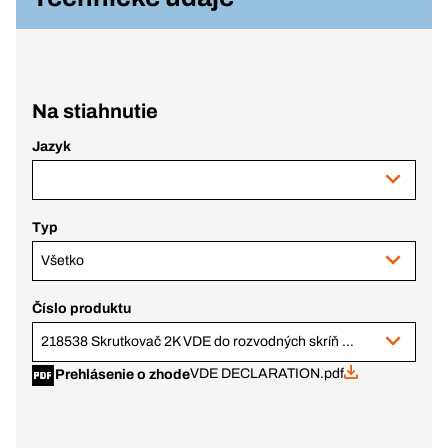
Na stiahnutie
Jazyk
Typ
Všetko
Číslo produktu
218538 Skrutkovač 2K VDE do rozvodných skríň PZ 2 x 100
VDE DECLARATION.pdf
Prehlásenie o zhode