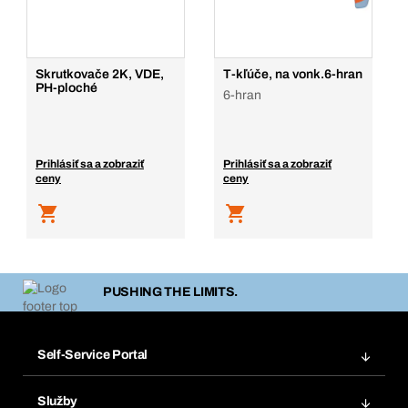
Skrutkovače 2K, VDE,
T-kľúče, na vonk.6-hran
PH-ploché
6-hran
Prihlásiť sa a zobraziť
Prihlásiť sa a zobraziť
ceny
ceny
PUSHING THE LIMITS.
Self-Service Portal
Objednávky
Služby