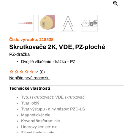
Číslo výrobku:
218538
Skrutkovače 2K, VDE, PZ-ploché
PZ-drážka
Dvojité vtlačenie: drážka – PZ
(0)
Napíšte prvú recenziu
Technické vlastnosti
Typ, (skrutkovač): VDE skrutkovač
Tvar: oblý
Tvar výstupu - dlhý názov: PZD-LS
Magnetické: nie
Kovaný šesťhran: nie
Úderový koniec: nie
Silová funkcia: nie