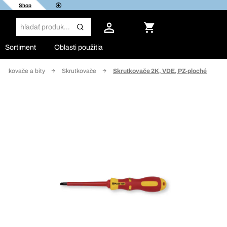
Shop
Sortiment
Oblasti použitia
rutkovače a bity
Skrutkovače
Skrutkovače 2K, VDE, PZ-ploché