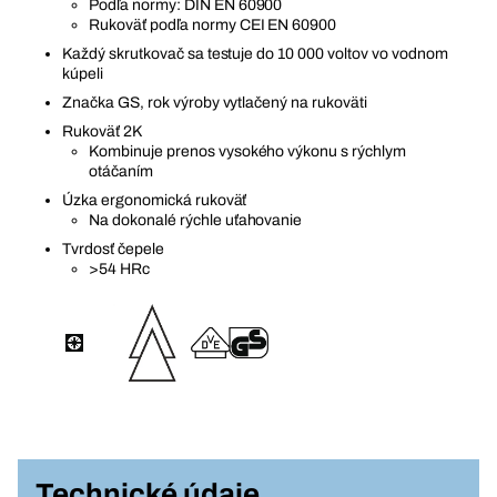
Podľa normy: DIN EN 60900
Rukoväť podľa normy CEI EN 60900
Každý skrutkovač sa testuje do 10 000 voltov vo vodnom
kúpeli
Značka GS, rok výroby vytlačený na rukoväti
Rukoväť 2K
Kombinuje prenos vysokého výkonu s rýchlym
otáčaním
Úzka ergonomická rukoväť
Na dokonalé rýchle uťahovanie
Tvrdosť čepele
>54 HRc
Technické údaje