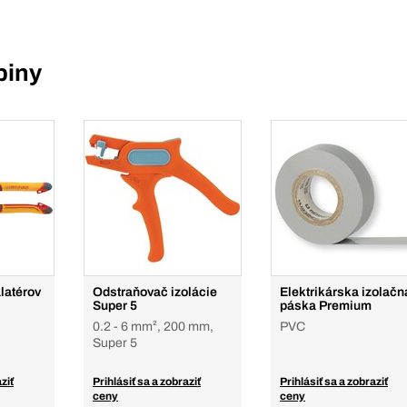
piny
alatérov
Odstraňovač izolácie
Elektrikárska izolačn
Super 5
páska Premium
0.2 - 6 mm², 200 mm,
PVC
Super 5
ziť
Prihlásiť sa a zobraziť
Prihlásiť sa a zobraziť
ceny
ceny