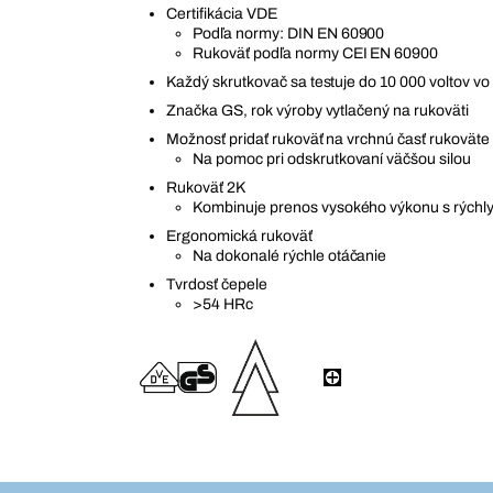
Certifikácia VDE
Podľa normy: DIN EN 60900
Rukoväť podľa normy CEI EN 60900
Každý skrutkovač sa testuje do 10 000 voltov v
Značka GS, rok výroby vytlačený na rukoväti
Možnosť pridať rukoväť na vrchnú časť rukoväte
Na pomoc pri odskrutkovaní väčšou silou
Rukoväť 2K
Kombinuje prenos vysokého výkonu s rýchl
Ergonomická rukoväť
Na dokonalé rýchle otáčanie
Tvrdosť čepele
>54 HRc