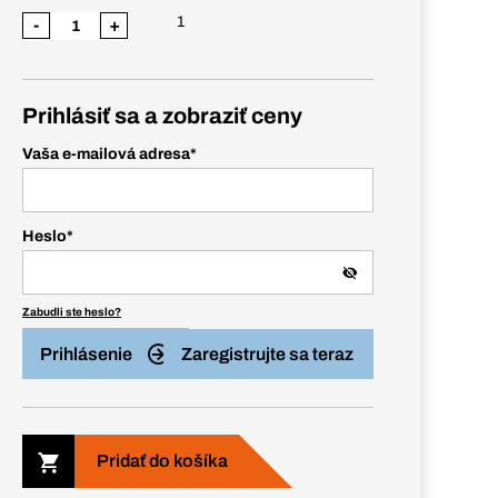
1
-
+
Prihlásiť sa a zobraziť ceny
Vaša e-mailová adresa
*
Heslo
*
Zabudli ste heslo?
Prihlásenie
Zaregistrujte sa teraz
Pridať do košíka