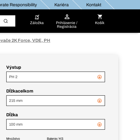
rate Responsibility
Kariéra
Kontakt
Záložka
Prihlásenie /
Košík
Registrácia
ovače 2K Force, VDE, PH
Výstup
PH 2
Dĺžkacelkom
215 mm
Dĺžka
100 mm
Množstvo
Balenie / KS