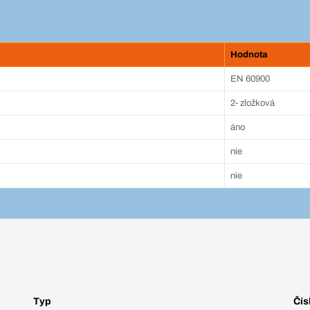
Hodnota
EN 60900
2- zložková
áno
nie
nie
Typ
Čís