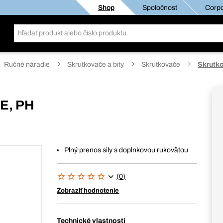
Shop
Spoločnosť
Corpo
Ručné náradie
Skrutkovače a bity
Skrutkovače
Skrutk
DE, PH
Plný prenos sily s doplnkovou rukoväťou
(0)
Zobraziť hodnotenie
Technické vlastnosti