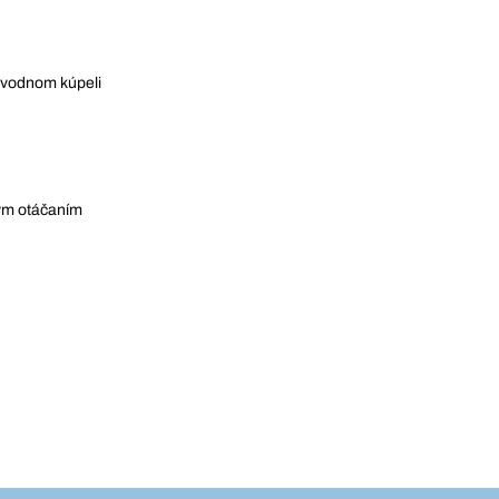
o vodnom kúpeli
ym otáčaním