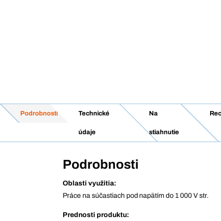
Podrobnosti
Technické
Na
Rec
údaje
stiahnutie
Podrobnosti
Oblasti využitia:
Práce na súčastiach pod napätím do 1 000 V str.
Prednosti produktu: