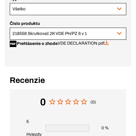
Všetko
Číslo produktu
218558 Skrutkovač 2K VDE PH/PZ 6 v 1
VDE DECLARATION.pdf
Prehlásenie o zhode
Recenzie
0
(0)
5
0 %
Hviezdy