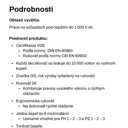
Podrobnosti
Oblasti využitia:
Práce na súčastiach pod napätím do 1 000 V str.
Prednosti produktu:
Certifikácia VDE
Podľa normy: DIN EN 60900
Rukoväť podľa normy CEI EN 60900
Každý skrutkovač sa testuje do 10 000 voltov vo vodnom
kúpeli
Značka GS, rok výroby vytlačený na rukoväti
Rukoväť 2K
Kombinuje prenos vysokého výkonu s rýchlym
otáčaním
Ergonomická rukoväť
Na dokonalé rýchle otáčanie
Jedna čepeľ so 6 možnosťami
Upínanie vhodné pre PH 1 – 2 – 3 a PZ 1 – 2 – 3
Tvrdosť čepele