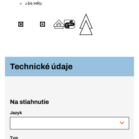
>54 HRc
Technické údaje
Na stiahnutie
Jazyk
Typ