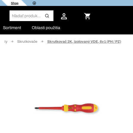
Shop
Sortiment
Oblasti použitia
 bity
Skrutkovače
Skrutkovač 2K, izolovaný VDE, 6v1 (PH / PZ)