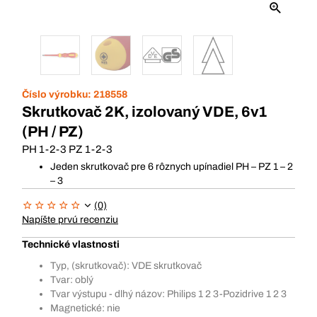
Číslo výrobku:
218558
Skrutkovač 2K, izolovaný VDE, 6v1
(PH / PZ)
PH 1-2-3 PZ 1-2-3
Jeden skrutkovač pre 6 rôznych upínadiel PH – PZ 1 – 2
– 3
(0)
Napíšte prvú recenziu
Technické vlastnosti
Typ, (skrutkovač): VDE skrutkovač
Tvar: oblý
Tvar výstupu - dlhý názov: Philips 1 2 3-Pozidrive 1 2 3
Magnetické: nie