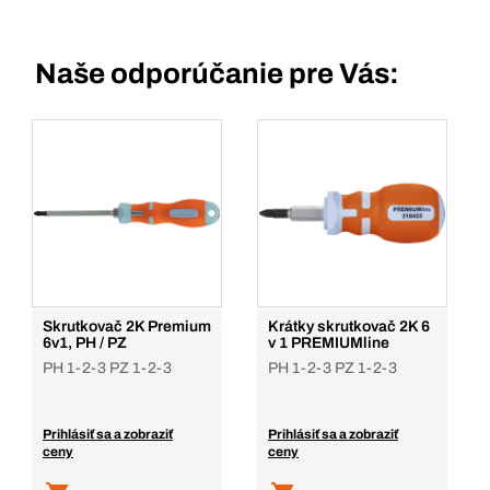
Naše odporúčanie pre Vás:
Skrutkovač 2K Premium
Krátky skrutkovač 2K 6
6v1, PH / PZ
v 1 PREMIUMline
PH 1-2-3 PZ 1-2-3
PH 1-2-3 PZ 1-2-3
Prihlásiť sa a zobraziť
Prihlásiť sa a zobraziť
ceny
ceny