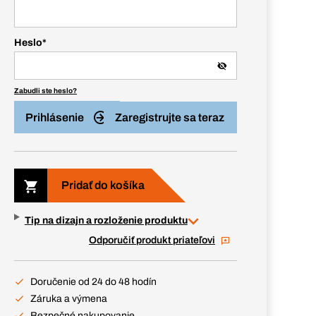
Heslo
*
Zabudli ste heslo?
Prihlásenie
Zaregistrujte sa teraz
Pridať do košíka
Tip na dizajn a rozloženie produktu
Odporučiť produkt priateľovi
Doručenie od 24 do 48 hodín
Záruka a výmena
Bezpečné nakupovanie