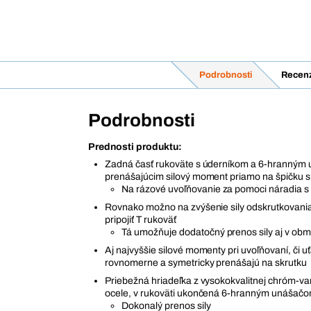
Podrobnosti
Recenz
Podrobnosti
Prednosti produktu:
Zadná časť rukoväte s úderníkom a 6-hranným
prenášajúcim silový moment priamo na špičku 
Na rázové uvoľňovanie za pomoci náradia s
Rovnako možno na zvýšenie sily odskrutkovani
pripojiť T rukoväť
Tá umožňuje dodatočný prenos sily aj v ob
Aj najvyššie silové momenty pri uvoľňovaní, či u
rovnomerne a symetricky prenášajú na skrutku
Priebežná hriadeľka z vysokokvalitnej chróm-
ocele, v rukoväti ukončená 6-hranným unášač
Dokonalý prenos sily