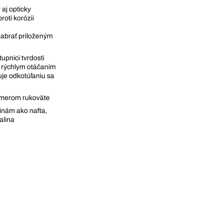
aj opticky
oti korózii
abrať priloženým
upnici tvrdosti
s rýchlym otáčaním
uje odkotúľaniu sa
emerom rukoväte
inám ako nafta,
alina