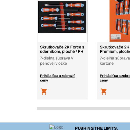
Skrutkovače 2K Force s
Skrutkovače 2K
úderníkom, ploché / PH
Premium, ploché
7-dielna súprava v
7-dielna súprava
penovej vložke
kartóne
Prihlásiť sa a zobraziť
Prihlásiť sa a zobra
ceny
ceny
PUSHING THE LIMITS.