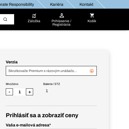
rate Responsibility
Kariéra
Kontakt
Záložka
Prihlásenie /
Košík
Registrácia
Verzia
Skrutkovače Premium s rázovým unášačom, LS/PH, 7-d. súprava, v kartóne
Množstvo
Balenie / STZ
1
-
+
Prihlásiť sa a zobraziť ceny
Vaša e-mailová adresa
*