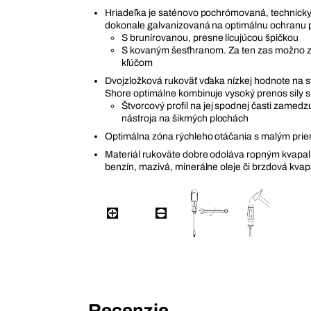
Hriadeľka je saténovo pochrómovaná, technicky 
dokonale galvanizovaná na optimálnu ochranu pr
S brunírovanou, presne lícujúcou špičkou
S kovaným šesťhranom. Za ten zas možno z
kľúčom
Dvojzložková rukoväť vďaka nízkej hodnote na st
Shore optimálne kombinuje vysoký prenos sily 
Štvorcový profil na jej spodnej časti zamedz
nástroja na šikmých plochách
Optimálna zóna rýchleho otáčania s malým pri
Materiál rukoväte dobre odoláva ropným kvapal
benzín, mazivá, minerálne oleje či brzdová kvap
Recenzie