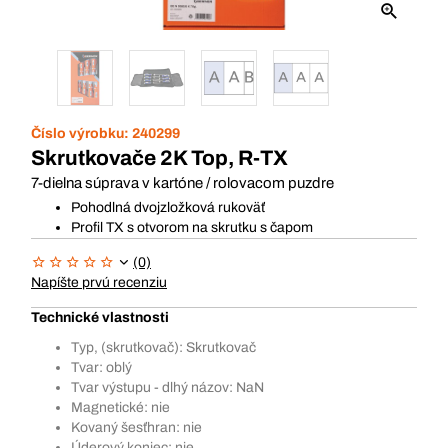
Číslo výrobku:
240299
Skrutkovače 2K Top, R-TX
7-dielna súprava v kartóne / rolovacom puzdre
Pohodlná dvojzložková rukoväť
Profil TX s otvorom na skrutku s čapom
(0)
Napíšte prvú recenziu
Technické vlastnosti
Typ, (skrutkovač): Skrutkovač
Tvar: oblý
Tvar výstupu - dlhý názov: NaN
Magnetické: nie
Kovaný šesťhran: nie
Úderový koniec: nie