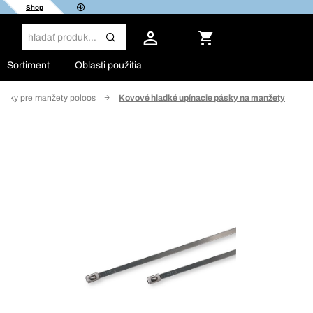
Shop
Sortiment
Oblasti použitia
ásky pre manžety poloos
Kovové hladké upínacie pásky na manžety