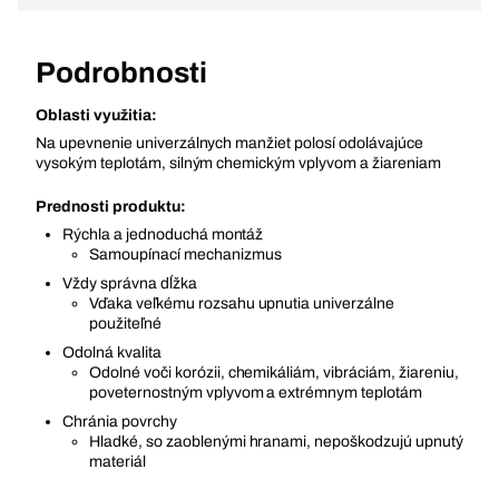
Podrobnosti
Oblasti využitia:
Na upevnenie univerzálnych manžiet polosí odolávajúce
vysokým teplotám, silným chemickým vplyvom a žiareniam
Prednosti produktu:
Rýchla a jednoduchá montáž
Samoupínací mechanizmus
Vždy správna dĺžka
Vďaka veľkému rozsahu upnutia univerzálne
použiteľné
Odolná kvalita
Odolné voči korózii, chemikáliám, vibráciám, žiareniu,
poveternostným vplyvom a extrémnym teplotám
Chránia povrchy
Hladké, so zaoblenými hranami, nepoškodzujú upnutý
materiál