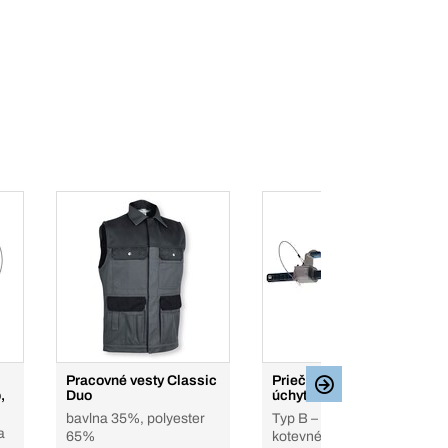
Pracovné vesty Classic
Priečnik s pohyblivým
,
Duo
úchytom bremena
bavlna 35%, polyester
Typ B – Dočasné
a
65%
kotevné zariadenia,