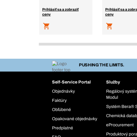
Prihlásiť sa a zobraziť
Prihlásiť sa a zobra
ceny
ceny
PUSHING THE LIMITS.
Self-Service Portal
Služby
Objednávky
Regálový syst
Modul
Faktúry
Systém Bera® 
Obľúbené
Chemická data
Opakované objednávky
eProcurement
Predplatné
Produktový por