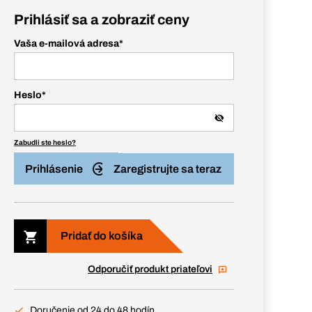
Prihlásiť sa a zobraziť ceny
Vaša e-mailová adresa
*
Heslo
*
Zabudli ste heslo?
Prihlásenie
Zaregistrujte sa teraz
Pridať do košíka
Odporučiť produkt priateľovi
Doručenie od 24 do 48 hodín