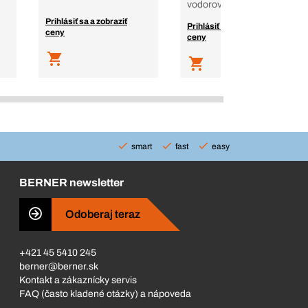
vodorovné, na nosníky
Prihlásiť sa a zobraziť
Prihlásiť sa a zobraziť
ceny
ceny
smart
fast
easy
BERNER newsletter
Odoberaj teraz
+421 45 5410 245
berner@berner.sk
Kontakt a zákaznícky servis
FAQ (často kladené otázky) a nápoveda