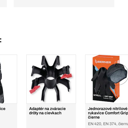
:
ice
Adaptér na zváracie
Jednorazové nitrilové
drôty na cievkach
rukavice Comfort Grip
čierne
EN 420, EN 374, čiern