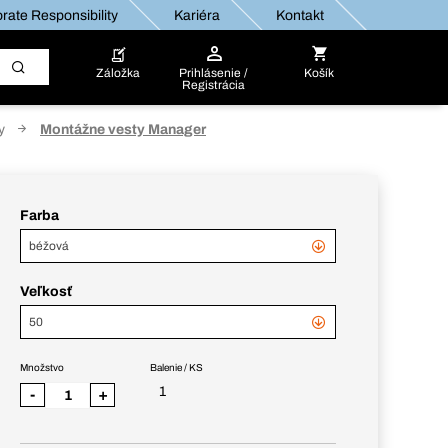
rate Responsibility
Kariéra
Kontakt
Záložka
Prihlásenie /
Košík
Registrácia
y
Montážne vesty Manager
Farba
béžová
Veľkosť
50
Množstvo
Balenie / KS
1
-
+