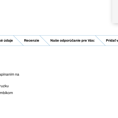
ké údaje
Recenzie
Naše odporúčanie pre Vás:
Pridať 
zapínaním na
eruzku
ombíkom