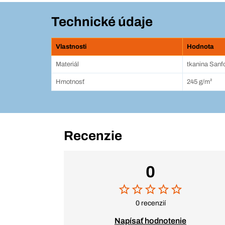
Technické údaje
Vlastnosti
Hodnota
Materiál
tkanina Sanf
Hmotnosť
245 g/m²
Recenzie
0
0 recenzií
Napísať hodnotenie