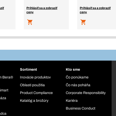
ziť
Prihlásiť sa a zobraziť
Prihlásiť sa a zobraziť
ceny
ceny
Sortiment
Kto sme
ém Bera®
Inovácie produktov
Čo ponúkame
Oblasti použitia
Čo nás poháňa
Smart
Product Compliance
Corporate Responsibility
báza
Katalóg a brožúry
Kariéra
Business Conduct
adca