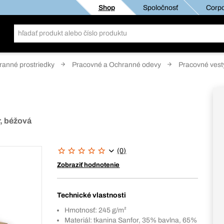
Shop
Spoločnosť
Corpo
anné prostriedky
Pracovné a Ochranné odevy
Pracovné vest
r, béžová
(0)
Zobraziť hodnotenie
Technické vlastnosti
Hmotnosť: 245 g/m²
Materiál: tkanina Sanfor, 35% bavlna, 65%