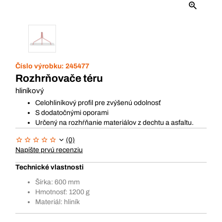
Číslo výrobku:
245477
Rozhrňovače téru
hliníkový
Celohliníkový profil pre zvýšenú odolnosť
S dodatočnými oporami
Určený na rozhŕňanie materiálov z dechtu a asfaltu.
(0)
Napíšte prvú recenziu
Technické vlastnosti
Šírka: 600 mm
Hmotnosť: 1200 g
Materiál: hliník