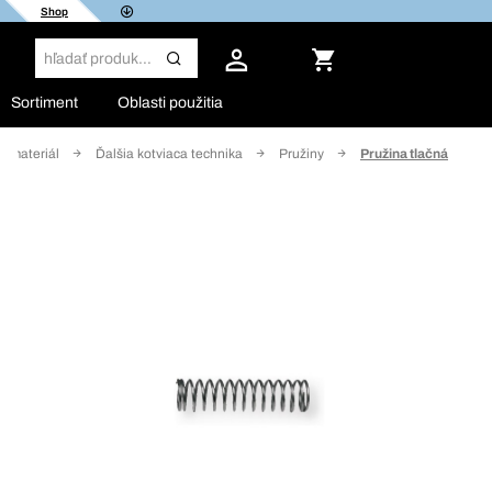
Shop
Sortiment
Oblasti použitia
í materiál
Ďalšia kotviaca technika
Pružiny
Pružina tlačná