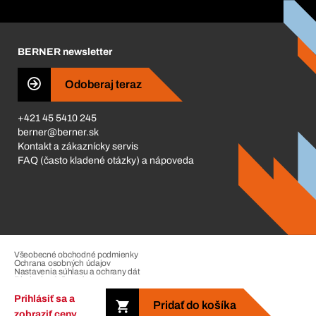
Corporate Responsibility
Kariéra
BERNER newsletter
Business Conduct
Odoberaj teraz
+421 45 5410 245
berner@berner.sk
Kontakt a zákaznícky servis
FAQ (často kladené otázky) a nápoveda
Všeobecné obchodné podmienky
Ochrana osobných údajov
Nastavenia súhlasu a ochrany dát
Riadenie sťažností
Impressum
Prihlásiť sa a
Pridať do košíka
zobraziť ceny