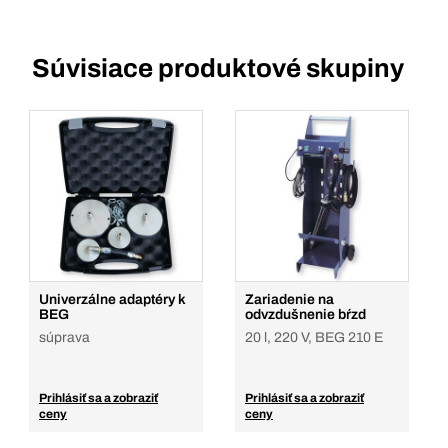
Súvisiace produktové skupiny
Univerzálne adaptéry k
Zariadenie na
BEG
odvzdušnenie bŕzd
súprava
20 l, 220 V, BEG 210 E
Prihlásiť sa a zobraziť
Prihlásiť sa a zobraziť
ceny
ceny