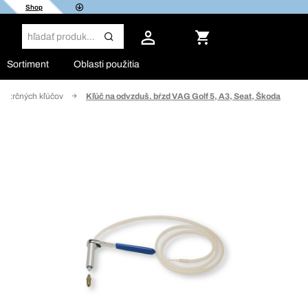
Shop
Sortiment
Oblasti použitia
ástrčných kľúčov
Kľúč na odvzduš. bŕzd VAG Golf 5, A3, Seat, Škoda