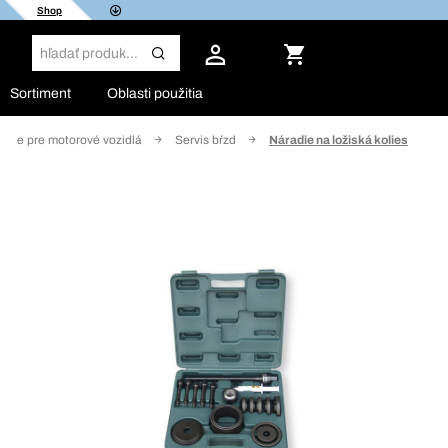
Shop
Sortiment
Oblasti použitia
adie pre motorové vozidlá
Servis bŕzd
Náradie na ložiská kolies