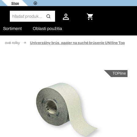
Shop
Sortiment
Oblasti použitia
ierové rolky
Univerzálny brús. papier na suché brúsenie UNIline Top
TOPline