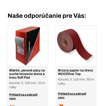
Naše odporúčanie pre Vás:
Mäkké, penové pásy na
Brúsny papier na drevo
suché brúsenie dreva a
WOODline Top
kovu Soft Pad
korund, š. 115 mm, 50 m
korund, š, 115 mm, 10 m
rolky
rolky
Prihlásiť sa a zobraziť
Prihlásiť sa a zobraziť
ceny
ceny