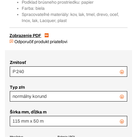
Podklad brúsneho prostriedku: papier
Farba: biela
Spracovateľné materiály: kov, lak, tmel, drevo, oceľ,
Inox, lak, Lacquer, plast
Zobrazenie PDF
Odporučiť produkt priateľovi
Zrnitosť
P 240
Typ zŕn
normálny korund
Šírka mm, dĺžka m
115 mm x 50 m
Množstvo
Balenie / ROL