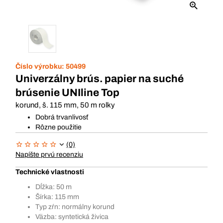
Číslo výrobku:
50499
Univerzálny brús. papier na suché
brúsenie UNIline Top
korund, š. 115 mm, 50 m rolky
Dobrá trvanlivosť
Rôzne použitie
(0)
Napíšte prvú recenziu
Technické vlastnosti
Dĺžka: 50 m
Šírka: 115 mm
Typ zŕn: normálny korund
Väzba: syntetická živica