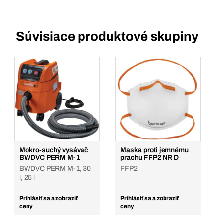
Súvisiace produktové skupiny
Mokro-suchý vysávač
Maska proti jemnému
BWDVC PERM M-1
prachu FFP2 NR D
BWDVC PERM M-1, 30
FFP2
l, 25 l
Prihlásiť sa a zobraziť
Prihlásiť sa a zobraziť
ceny
ceny