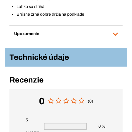
Ľahko sa strihá
Brúsne zrná dobre držia na podklade
Upozornenie
Technické údaje
Recenzie
0
(0)
5
0 %