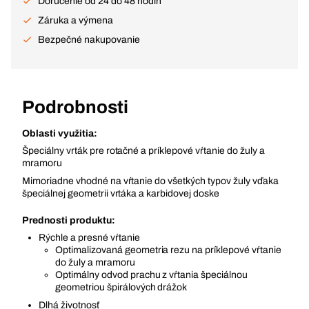
Doručenie od 24 do 48 hodín
Záruka a výmena
Bezpečné nakupovanie
Podrobnosti
Oblasti využitia:
Špeciálny vrták pre rotačné a príklepové vŕtanie do žuly a
mramoru
Mimoriadne vhodné na vŕtanie do všetkých typov žuly vďaka
špeciálnej geometrii vrtáka a karbidovej doske
Prednosti produktu:
Rýchle a presné vŕtanie
Optimalizovaná geometria rezu na príklepové vŕtanie
do žuly a mramoru
Optimálny odvod prachu z vŕtania špeciálnou
geometriou špirálových drážok
Dlhá životnosť