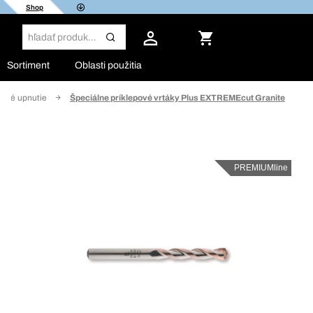
Shop
Sortiment
Oblasti použitia
anné upnutie
Špeciálne príklepové vrtáky Plus EXTREMEcut Granite
PREMIUMline