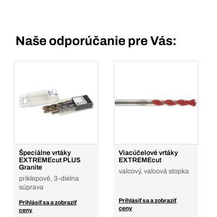
Naše odporúčanie pre Vás:
Špeciálne vrtáky
Viacúčelové vrtáky
EXTREMEcut PLUS
EXTREMEcut
Granite
valcový, valcová stopka
príklepové, 3-dielna
súprava
Prihlásiť sa a zobraziť
Prihlásiť sa a zobraziť
ceny
ceny