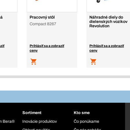
ná
Pracovný stôl
Náhradné diely do
dielenských vozíkov
Compact 8267
Revolution
ziť
Prihlásiť sa a zobraziť
Prihlásiť sa a zobraziť
ceny
ceny
Sortiment
Kto sme
ém Bera®
Inovácie produktov
Čo ponúkame