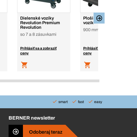
Dielenské vozíky
Plošinový, prepravný
Revolution Premium
vozík
Revolution
900 mm
so 7 a 8 zásuvkami
Prihlásiť sa a zobraziť
Prihlásiť sa a zobraziť
ceny
ceny
smart
fast
easy
BERNER newsletter
Odoberaj teraz