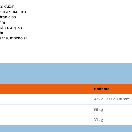
2 kľúčmi)
a maximálne a
áranie so
 mm
ách, aby sa
ybe
árne, možno si
Hodnota
925 x 1200 x 600 mm
68 kg
30 kg