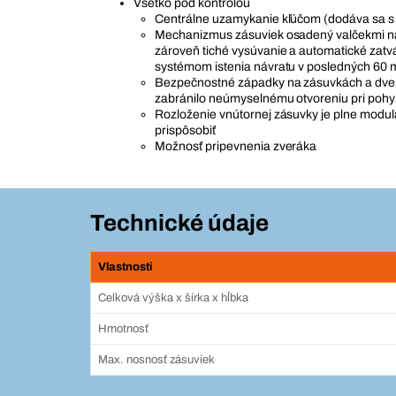
Všetko pod kontrolou
Centrálne uzamykanie kľúčom (dodáva sa s 
Mechanizmus zásuviek osadený valčekmi n
zároveň tiché vysúvanie a automatické zatv
systémom istenia návratu v posledných 60
Bezpečnostné západky na zásuvkách a dver
zabránilo neúmyselnému otvoreniu pri poh
Rozloženie vnútornej zásuvky je plne modul
prispôsobiť
Možnosť pripevnenia zveráka
Technické údaje
Vlastnosti
Celková výška x šírka x hĺbka
Hmotnosť
Max. nosnosť zásuviek