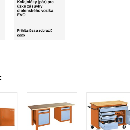
Koľajničky (pár) pre
úzke zásuvky
dielenského vozíka
EVO
Prihlásiť sa a zobraziť
ceny
: