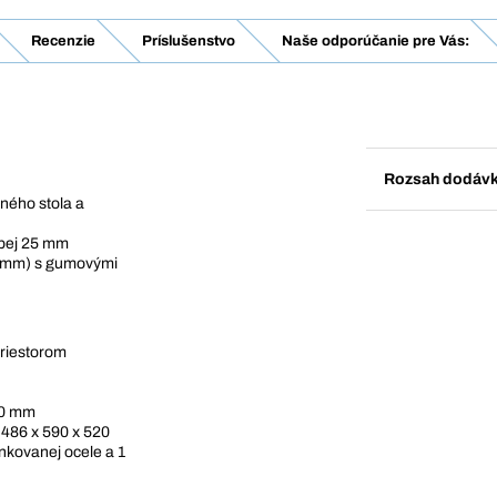
Recenzie
Príslušenstvo
Naše odporúčanie pre Vás:
Rozsah dodáv
ného stola a
ubej 25 mm
5 mm) s gumovými
riestorom
60 mm
 486 x 590 x 520
nkovanej ocele a 1