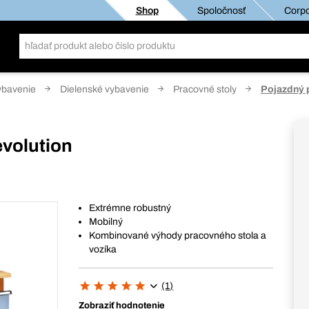
Shop
Spoločnosť
Corpo
ybavenie
Dielenské vybavenie
Pracovné stoly
Pojazdný 
evolution
Extrémne robustný
Mobilný
Kombinované výhody pracovného stola a
vozíka
(1)
Zobraziť hodnotenie