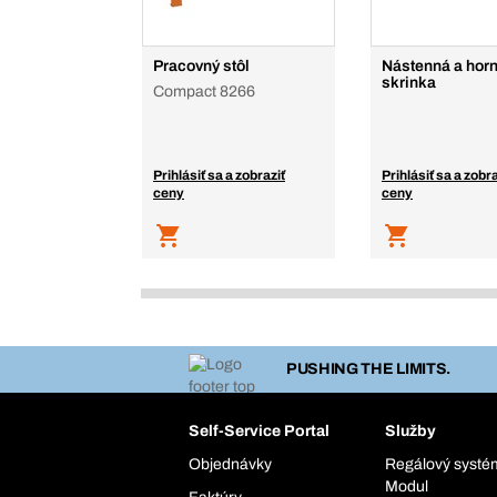
Pracovný stôl
Nástenná a hor
skrinka
Compact 8266
Prihlásiť sa a zobraziť
Prihlásiť sa a zobra
ceny
ceny
PUSHING THE LIMITS.
Self-Service Portal
Služby
Objednávky
Regálový syst
Modul