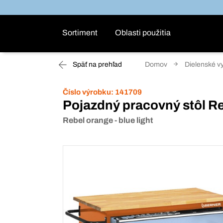
Sortiment
Oblasti použitia
Späť na prehľad
Domov
Dielenské v
Číslo výrobku:
141709
Pojazdný pracovný stôl R
Rebel orange - blue light