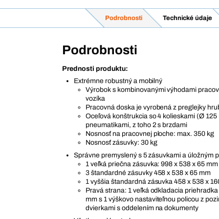
Podrobnosti
Technické údaje
Podrobnosti
Prednosti produktu:
Extrémne robustný a mobilný
Výrobok s kombinovanými výhodami pracov
vozíka
Pracovná doska je vyrobená z preglejky hr
Oceľová konštrukcia so 4 kolieskami (Ø 12
pneumatikami, z toho 2 s brzdami
Nosnosť na pracovnej ploche: max. 350 kg
Nosnosť zásuvky: 30 kg
Správne premyslený s 5 zásuvkami a úložným p
1 veľká priečna zásuvka: 998 x 538 x 65 mm
3 štandardné zásuvky 458 x 538 x 65 mm
1 vyššia štandardná zásuvka 458 x 538 x 1
Pravá strana: 1 veľká odkladacia priehradka
mm s 1 výškovo nastaviteľnou policou z pozi
dvierkami s oddelením na dokumenty