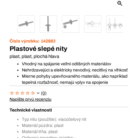
Číslo výrobku:
142883
Plastové slepé nity
plast, plast, plochá hlava
Vhodný na spájanie veľmi odlišných materiálov
Nehrdzavejúci a elektricky nevodivý, necitlivý na vlhkosť
Mierne pohyby upevňovaného materiálu, ako napríklad
tepelná rozťažnosť, nemajú vplyv na spojenie
(0)
Napíšte prvú recenziu
Technické vlastnosti
Typ nitu (použitie): viacúčelový nit
Materiál púzdra: plast
Materiál tŕňa: plast
Ochrana povrchov, púzdro: -