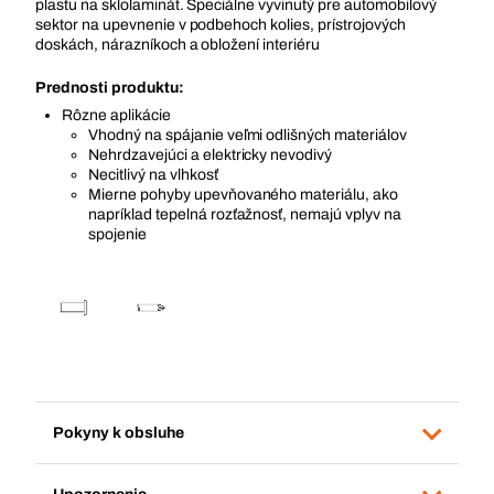
plastu na sklolaminát. Špeciálne vyvinutý pre automobilový
sektor na upevnenie v podbehoch kolies, prístrojových
doskách, nárazníkoch a obložení interiéru
Prednosti produktu:
Rôzne aplikácie
Vhodný na spájanie veľmi odlišných materiálov
Nehrdzavejúci a elektricky nevodivý
Necitlivý na vlhkosť
Mierne pohyby upevňovaného materiálu, ako
napríklad tepelná rozťažnosť, nemajú vplyv na
spojenie
Pokyny k obsluhe