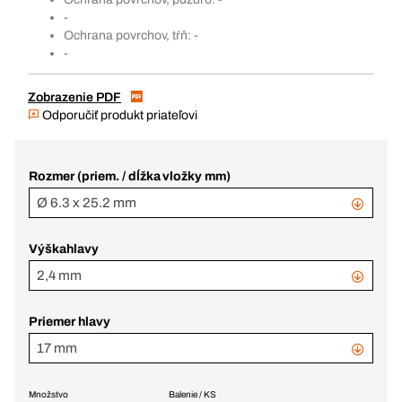
-
Ochrana povrchov, tŕň: -
-
Zobrazenie PDF
Odporučiť produkt priateľovi
Rozmer (priem. / dĺžka vložky mm)
Ø 6.3 x 25.2 mm
Výškahlavy
2,4 mm
Priemer hlavy
17 mm
Množstvo
Balenie / KS