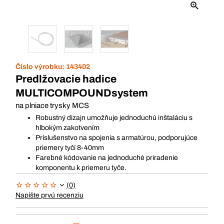
Číslo výrobku:
143402
Predlžovacie hadice
MULTICOMPOUNDsystem
na plniace trysky MCS
Robustný dizajn umožňuje jednoduchú inštaláciu s
hlbokým zakotvením
Príslušenstvo na spojenia s armatúrou, podporujúce
priemery tyčí 8-40mm
Farebné kódovanie na jednoduché priradenie
komponentu k priemeru tyče.
(0)
Napíšte prvú recenziu