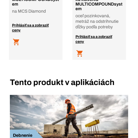
em
MULTICOMPOUNDsyst
em
na MCS Diamond
oceľ pozinkovaná,
metráž na odstrihnutie
Prihlásiť sa a zobraziť
dĺžky podľa potreby
ceny
Prihlásiť sa a zobraziť
ceny
Tento produkt v aplikáciách
Debnenie