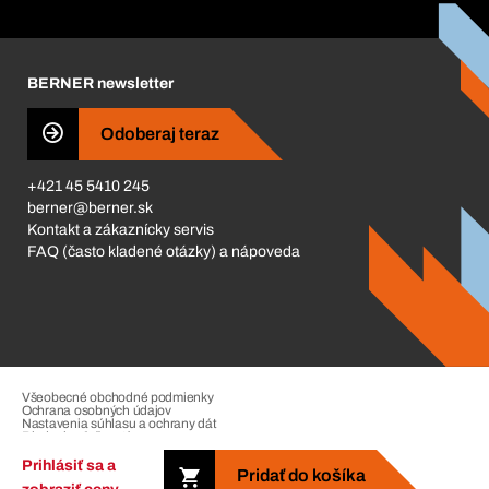
Katalóg a brožúry
Corporate Responsibility
Kariéra
BERNER newsletter
Business Conduct
Odoberaj teraz
+421 45 5410 245
berner@berner.sk
Kontakt a zákaznícky servis
FAQ (často kladené otázky) a nápoveda
Všeobecné obchodné podmienky
Ochrana osobných údajov
Nastavenia súhlasu a ochrany dát
Riadenie sťažností
Impressum
Prihlásiť sa a
Pridať do košíka