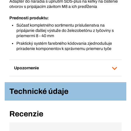
Adaptér do náradia s upnutím SDS-plus na kefky na čistenie
otvorov s pripájacím závitom M8 a ich predĺženia
Prednosti produktu:
Súčasť kompletného sortimentu príslušenstva na
pripájanie ďalšej výstuže do železobetónu z tyčoviny s
priemermi 8 - 40 mm
Praktický systém farebného kódovania zjednodušuje
priradenie komponentov k správnemu priemeru tyče
Upozornenie
Technické údaje
Recenzie