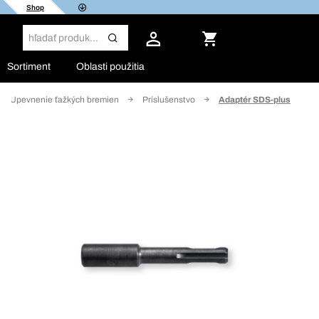
Shop
Sortiment
Oblasti použitia
Upevnenie ťažkých bremien
Príslušenstvo
Adaptér SDS-plus