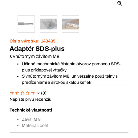
Číslo výrobku:
143435
Adaptér SDS-plus
s vnútorným závitom M8
Účinné mechanické čistenie otvorov pomocou SDS-
plus príklepovej vŕtačky
S vnútorným závitom M8, univerzálne použiteľný s
predĺženiami a širokou škálou kefiek
(0)
Napíšte prvú recenziu
Technické vlastnosti
Závit: M 8
Materiál: oceľ