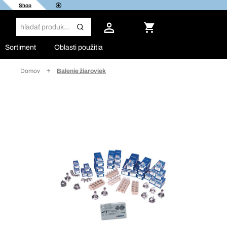
Shop
Sortiment
Oblasti použitia
Domov
Balenie žiaroviek