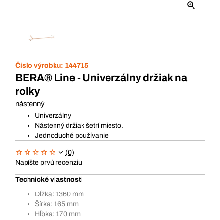
Číslo výrobku:
144715
BERA® Line - Univerzálny držiak na
rolky
nástenný
Univerzálny
Nástenný držiak šetrí miesto.
Jednoduché používanie
(0)
Napíšte prvú recenziu
Technické vlastnosti
Dĺžka: 1360 mm
Šírka: 165 mm
Hĺbka: 170 mm