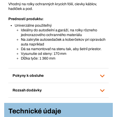
Vhodný na rolky ochranných krycích fólií, cievky káblov,
hadičiek a pod.
Prednosti produktu:
Univerzálne použiteľný
Ideálny do autodielní a garáží, na rolky rôzneho
jednorazového ochranného materiálu
Na zakrytie autosedačiek a koberčekov pri opravách
auta napríklad
Dá sa namontovať na stenu tak, aby šetril priestor.
Vysunutie od steny: 170 mm
Dĺžka tyče: 1 360 mm
Pokyny k obsluhe
Rozsah dodávky
Technické údaje