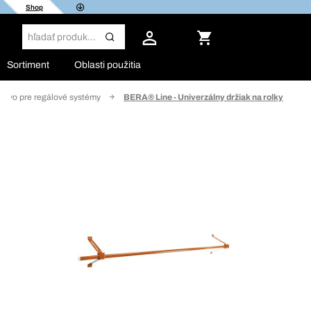
Shop
Sortiment
Oblasti použitia
nstvo pre regálové systémy
BERA® Line - Univerzálny držiak na rolky