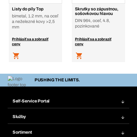
Listy do píly Top
Skrutky so zápustnou,
sošovkovou hlavou
bimetal, 1.2 mm, na oceľ
DIN 964, oceľ, 4.8,
a neželezné kovy >2,5
pozinkované
mm
Prihlásiť sa a zobraziť
Prihlásiť sa a zobraziť
ceny
ceny
PUSHING THE LIMITS.
Self-Service Portal
Objednávky
Služby
Faktúry
Regálový systém Bera® Modul
Obľúbené
Sortiment
Systém Bera® Smart