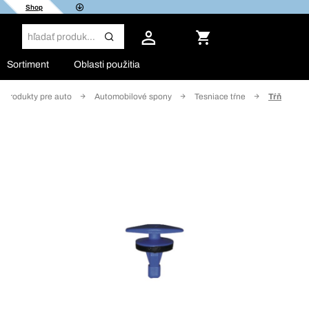
Shop
Sortiment
Oblasti použitia
Produkty pre auto
Automobilové spony
Tesniace tŕne
Tŕň