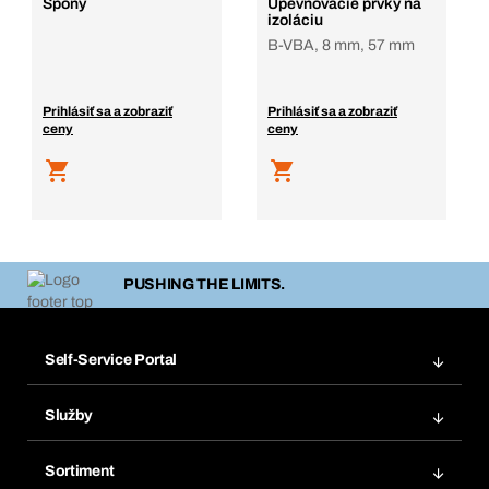
Spony
Upevňovacie prvky na
izoláciu
B-VBA, 8 mm, 57 mm
Prihlásiť sa a zobraziť
Prihlásiť sa a zobraziť
ceny
ceny
PUSHING THE LIMITS.
Self-Service Portal
Objednávky
Služby
Faktúry
Regálový systém Bera® Modul
Obľúbené
Sortiment
Systém Bera® Smart