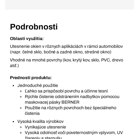
Podrobnosti
Oblasti využitia:
Utesnenie okien v rôznych aplikáciách v rámci automobilov
(napr. čelné sklo, bočné a zadné okno, strešné okno)
Vhodné na mnohé povrchy (kov, krytý kov, sklo, PVC, drevo
atď.)
Prednosti produktu:
Jednoduché použitie
Ľahko sa prispôsobí povrchu a účinne tesní
Rýchle čistenie odstránením nadbytkov pomocou
maskovacej pásky BERNER
Použitie na rôznych povrchoch bez špeciálneho
čistenia
Vysoká kvalita výrobkov
Vynikajúce utesnenie
Vysoká odolnosť voči poveternostným vplyvom, UV
žiareniu a starnutiu