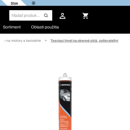
Shop
Sortiment
Oblasti použitia
ely na motory a karosérie
Tesniaci tmel na okenné sklá, zotierateľný