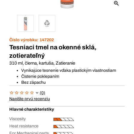
Číslo výrobku:
147202
Tesniaci tmel na okenné sklá,
zotierateľný
310 ml, čierna, kartuša, Zatieranie
Vynikajúce tesnenie vďaka plastickým vlastnostiam
Čistenie poklepaním
Bez zápachu
(0)
Napíšte prvú recenziu
Hlavné charakteristiky
Viscosity
Heat resistance
For Mechanical parts