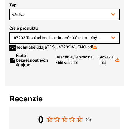
Typ
Všetko
Číslo produktu
147202 Tesniaci tmel na okenné sklá stierateľný 310 ml
TDS_147202[A]_ENG.pdf
Technické údaje
Karta
Tesnenie / lepidlo na
Slovakia
bezpečnostných
sklá vozidiel
(sk)
údajov:
Recenzie
0
(0)