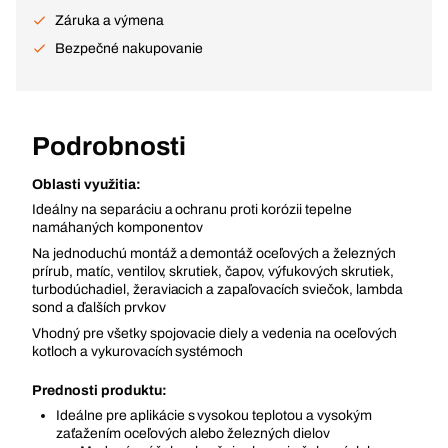
Záruka a výmena
Bezpečné nakupovanie
Podrobnosti
Oblasti využitia:
Ideálny na separáciu a ochranu proti korózii tepelne
namáhaných komponentov
Na jednoduchú montáž a demontáž oceľových a železných
prírub, matíc, ventilov, skrutiek, čapov, výfukových skrutiek,
turbodúchadiel, žeraviacich a zapaľovacích sviečok, lambda
sond a ďalších prvkov
Vhodný pre všetky spojovacie diely a vedenia na oceľových
kotloch a vykurovacích systémoch
Prednosti produktu:
Ideálne pre aplikácie s vysokou teplotou a vysokým
zaťažením oceľových alebo železných dielov