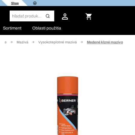
Shop
Sortiment
Oblasti použitia
anie
Mazivá
Vysokoteplotné mazivá
Medené klzné mazivo