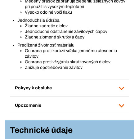
Medený prášok zabraňuje zlepeniu železných kovov
pri použití s vysokými teplotami
Vysoko odolné voči tlaku
Jednoduchšia údržba
Žiadne zadretie dielov
Jednoduché odstránenie závitových čapov
Žiadne zlomené skrutky a čapy
Predĺžená životnosť materiálu
Ochrana proti korózii vďaka jemnému utesneniu
závitov
Ochrana proti vŕzganiu skrutkovaných dielov
Znižuje opotrebovanie závitov
Pokyny k obsluhe
Upozornenie
Technické údaje