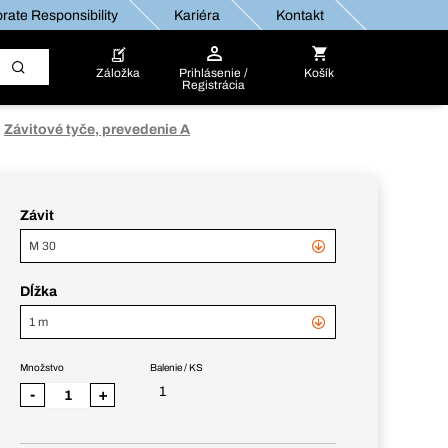
rate Responsibility
Kariéra
Kontakt
Záložka
Prihlásenie /
Košík
Registrácia
Závitové tyče, prevedenie A
Závit
M 30
Dĺžka
1 m
Množstvo
Balenie / KS
1
-
+