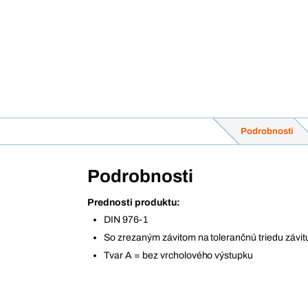
Podrobnosti
Podrobnosti
Prednosti produktu:
DIN 976-1
So zrezaným závitom na tolerančnú triedu závit
Tvar A = bez vrcholového výstupku