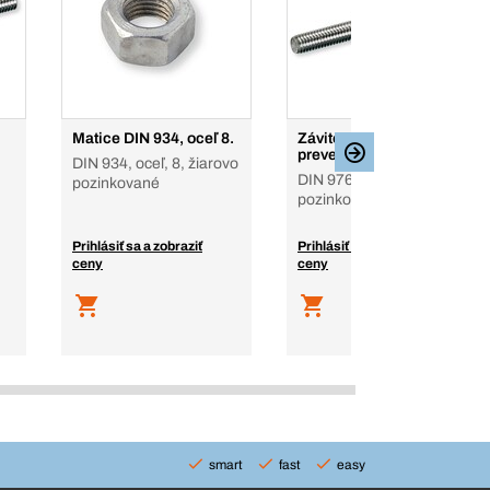
Matice DIN 934, oceľ 8.
Závitové tyče,
prevedenie A
DIN 934, oceľ, 8, žiarovo
DIN 976-1, oceľ, 10.9,
pozinkované
pozinkované, 1 m
Prihlásiť sa a zobraziť
Prihlásiť sa a zobraziť
ceny
ceny
smart
fast
easy