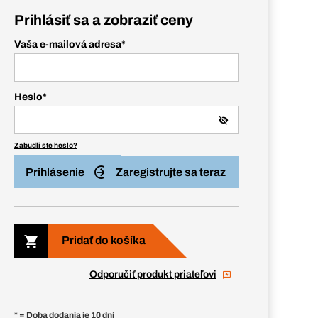
Prihlásiť sa a zobraziť ceny
Vaša e-mailová adresa
*
Heslo
*
Zabudli ste heslo?
Prihlásenie
Zaregistrujte sa teraz
Pridať do košíka
Odporučiť produkt priateľovi
* = Doba dodania je 10 dní