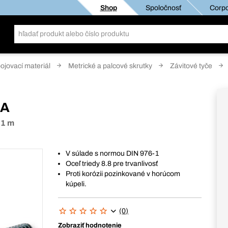
Shop
Spoločnosť
Corpo
pojovací materiál
Metrické a palcové skrutky
Závitové tyče
 A
 1 m
V súlade s normou DIN 976-1
Oceľ triedy 8.8 pre trvanlivosť
Proti korózii pozinkované v horúcom
kúpeli.
(0)
Zobraziť hodnotenie