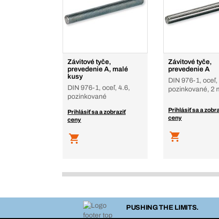
Závitové tyče,
Závitové tyče,
prevedenie A, malé
prevedenie A
kusy
DIN 976-1, oceľ, 
DIN 976-1, oceľ, 4.6,
pozinkované, 2 
pozinkované
Prihlásiť sa a zobra
Prihlásiť sa a zobraziť
ceny
ceny
PUSHING THE LIMITS.