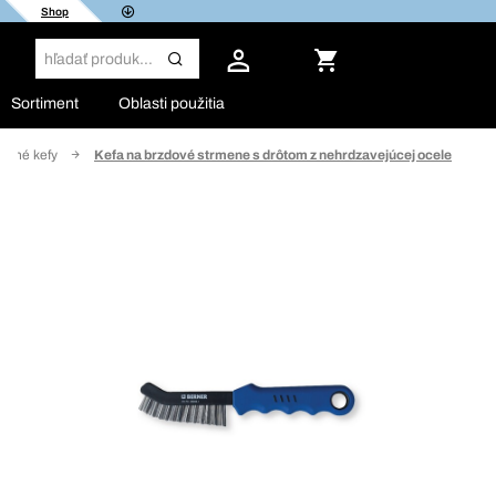
Shop
Sortiment
Oblasti použitia
tené kefy
Kefa na brzdové strmene s drôtom z nehrdzavejúcej ocele