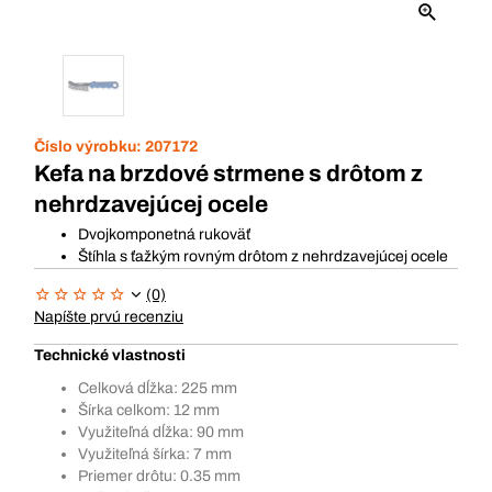
Číslo výrobku:
207172
Kefa na brzdové strmene s drôtom z
nehrdzavejúcej ocele
Dvojkomponetná rukoväť
Štíhla s ťažkým rovným drôtom z nehrdzavejúcej ocele
(0)
Napíšte prvú recenziu
Technické vlastnosti
Celková dĺžka: 225 mm
Šírka celkom: 12 mm
Využiteľná dĺžka: 90 mm
Využiteľná šírka: 7 mm
Priemer drôtu: 0.35 mm