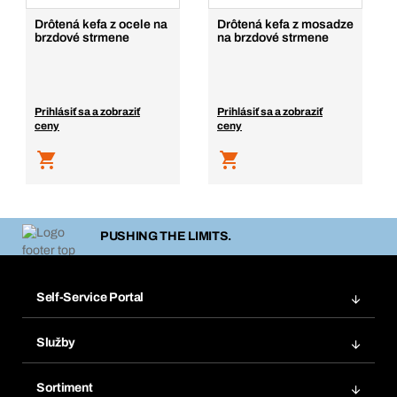
Drôtená kefa z ocele na
Drôtená kefa z mosadze
brzdové strmene
na brzdové strmene
Prihlásiť sa a zobraziť
Prihlásiť sa a zobraziť
ceny
ceny
PUSHING THE LIMITS.
Self-Service Portal
Objednávky
Služby
Faktúry
Regálový systém Bera® Modul
Obľúbené
Sortiment