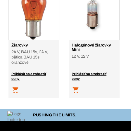
Žiarovky
Halogénové žiarovky
Mini
24 V, BAU 15s, 24 V,
12 V, 12 V
pätica BAU 15s,
oranžové
Prihlásiť sa a zobraziť
Prihlásiť sa a zobraziť
ceny
ceny
PUSHING THE LIMITS.