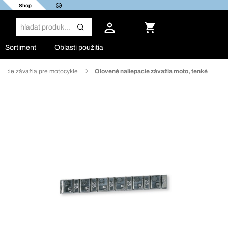
Shop
Sortiment
Oblasti použitia
vacie závažia pre motocykle
Olovené naliepacie závažia moto, tenké