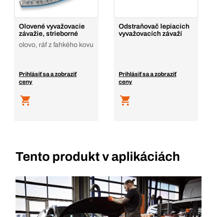
Olovené vyvažovacie
Odstraňovač lepiacich
závažie, strieborné
vyvažovacích závaží
olovo, ráf z ľahkého kovu
Prihlásiť sa a zobraziť
Prihlásiť sa a zobraziť
ceny
ceny
Tento produkt v aplikáciách