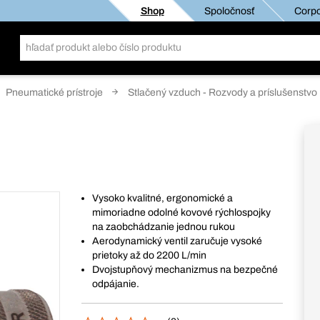
Shop
Spoločnosť
Corpo
Pneumatické prístroje
Stlačený vzduch - Rozvody a príslušenstvo
Vysoko kvalitné, ergonomické a
mimoriadne odolné kovové rýchlospojky
na zaobchádzanie jednou rukou
Aerodynamický ventil zaručuje vysoké
prietoky až do 2200 L/min
Dvojstupňový mechanizmus na bezpečné
odpájanie.