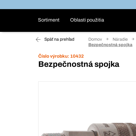
Sortiment
Oblasti použitia
Späť na prehľad
Domov
Náradie
Bezpečnostná spojka
Číslo výrobku:
10432
Bezpečnostná spojka