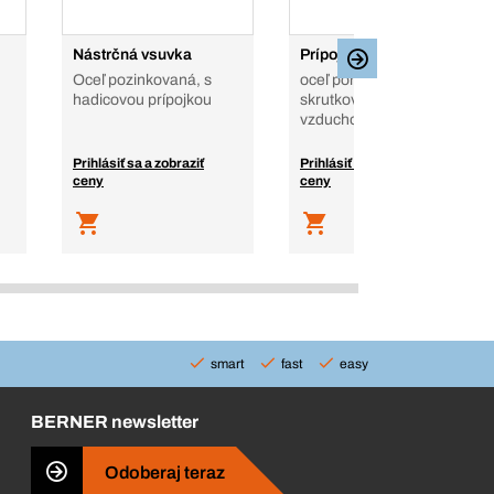
Nástrčná vsuvka
Prípojka
Oceľ pozinkovaná, s
oceľ poniklovaná,
hadicovou prípojkou
skrutkovateľná, na
vzduchotlakové hadice
Prihlásiť sa a zobraziť
Prihlásiť sa a zobraziť
ceny
ceny
smart
fast
easy
BERNER newsletter
Odoberaj teraz