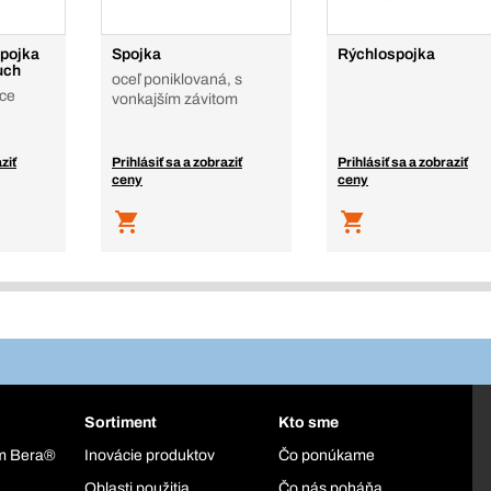
pojka
Spojka
Rýchlospojka
uch
oceľ poniklovaná, s
ice
vonkajším závitom
ziť
Prihlásiť sa a zobraziť
Prihlásiť sa a zobraziť
ceny
ceny
Sortiment
Kto sme
ém Bera®
Inovácie produktov
Čo ponúkame
Oblasti použitia
Čo nás poháňa