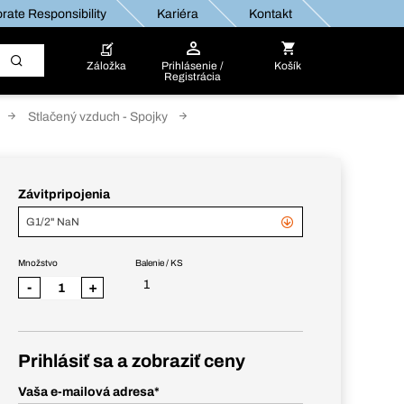
rate Responsibility
Kariéra
Kontakt
Záložka
Prihlásenie /
Košík
Registrácia
Stlačený vzduch - Spojky
Závitpripojenia
G1/2" NaN
Množstvo
Balenie / KS
1
-
+
Prihlásiť sa a zobraziť ceny
Vaša e-mailová adresa
*