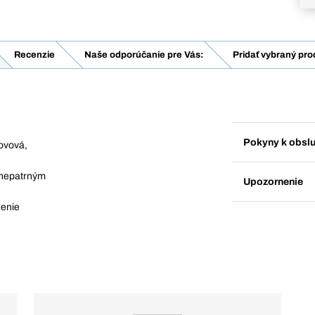
Recenzie
Naše odporúčanie pre Vás:
Pridať vybraný pro
Pokyny k obsl
ovová,
 nepatrným
Upozornenie
denie