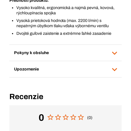
Prednosti produktu:
Vysoko kvalitná, ergonomická a najmä pevná, kovová,
rýchloupínacia spojka
Vysoká prietoková hodnota (max. 2200 l/min) s
nepatrným úbytkom tlaku vďaka výbornému ventílu
Dvojité guľové zaistenie a extrémne ľahké zasadenie
Pokyny k obsluhe
Upozornenie
Recenzie
0
(0)