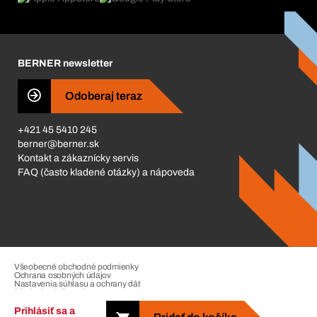
Katalóg a brožúry
Corporate Responsibility
Kariéra
BERNER newsletter
Business Conduct
Odoberaj teraz
+421 45 5410 245
berner@berner.sk
Kontakt a zákaznícky servis
FAQ (často kladené otázky) a nápoveda
Všeobecné obchodné podmienky
Ochrana osobných údajov
Nastavenia súhlasu a ochrany dát
Riadenie sťažností
Impressum
Prihlásiť sa a