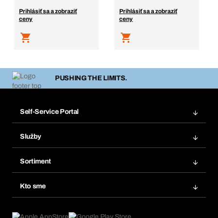
Prihlásiť sa a zobraziť
Prihlásiť sa a zobraziť
ceny
ceny
PUSHING THE LIMITS.
Self-Service Portal
Objednávky
Služby
Faktúry
Regálový systém Bera® Modul
Obľúbené
Sortiment
Systém Bera® Smart
Opakované objednávky
Inovácie produktov
Chemická databáza
Kto sme
Predplatné
Oblasti použitia
eProcurement
Čo ponúkame
FAQ
Product Compliance
Produktový poradca
Čo nás poháňa