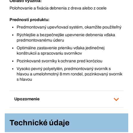
Oblasti využitia:
Polohovanie a fixácia debnenia z dreva alebo z ocele
Prednosti produktu:
Predmontovaný upevňovací systém, okamžite použiteľný
Rýchlejšie a bezpečnejšie upevnenie debnenia vďaka
predmontovanému úderu
Optimálne zastavenie prieniku vďaka jedinečnej
konštrukcii a spracovaniu svorníkov
Pozinkované svorníky k ochrane pred koróziou
Vysoko pevný polyetylén, predmontovaný svorník s
hlavou a umelohmotný 8 mm rondel, pozinkovaný svorník
s hlavou
Upozornenie
Technické údaje