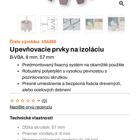
Číslo výrobku:
154265
Upevňovacie prvky na izoláciu
B-VBA, 8 mm, 57 mm
Predmontovaný fixacný systém na okamžité použitie
Robustný polyetylén s vysokou pevnostou s
pozinkovanou skrutkou
Presné umiestnenie a bezpecná fixácia drevených,
alebo ocelových debnení
(0)
Napíšte prvú recenziu
Technické vlastnosti
Dĺžka skrutiek: 57 mm
Priemer rondelu d: 8 mm
Priemer prídavných rondelov D: 48 mm