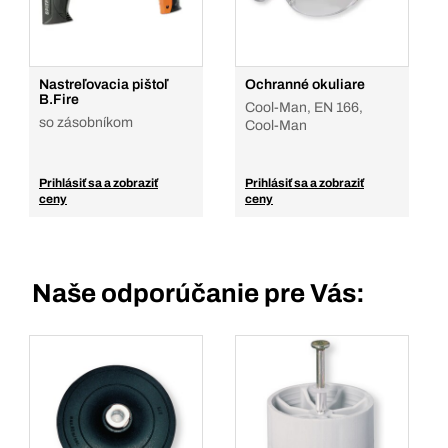
Nastreľovacia pištoľ
Ochranné okuliare
B.Fire
Cool-Man, EN 166,
so zásobníkom
Cool-Man
Prihlásiť sa a zobraziť
Prihlásiť sa a zobraziť
ceny
ceny
Naše odporúčanie pre Vás: