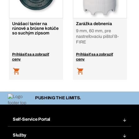
Unášací tanier na
Zarážka debnenia
rúnové a brúsne kotúče
9 mm, 60 mm, pre
so suchým zipsom
nastreľovaciu pištoľ B-
FIRE
Prihlásiť sa a zobraziť
Prihlásiť sa a zobraziť
ceny
ceny
PUSHING THE LIMITS.
Self-Service Portal
Objednávky
Služby