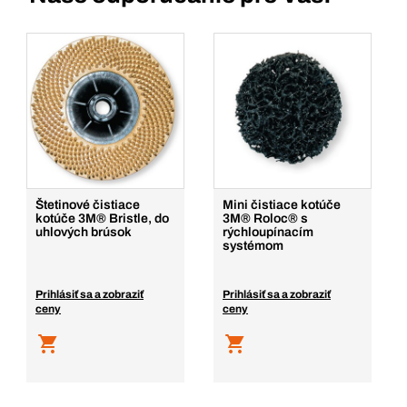
Štetinové čistiace
Mini čistiace kotúče
kotúče 3M® Bristle, do
3M® Roloc® s
uhlových brúsok
rýchloupínacím
systémom
Prihlásiť sa a zobraziť
Prihlásiť sa a zobraziť
ceny
ceny