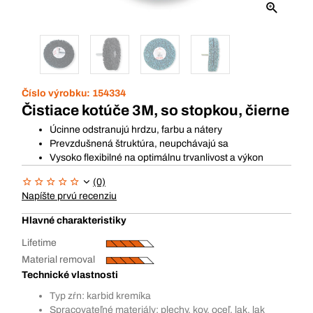
Číslo výrobku:
154334
Čistiace kotúče 3M, so stopkou, čierne
Úcinne odstranujú hrdzu, farbu a nátery
Prevzdušnená štruktúra, neupchávajú sa
Vysoko flexibilné na optimálnu trvanlivost a výkon
(0)
Napíšte prvú recenziu
Hlavné charakteristiky
Lifetime
Material removal
Technické vlastnosti
Typ zŕn: karbid kremíka
Spracovateľné materiály: plechy, kov, oceľ, lak, lak