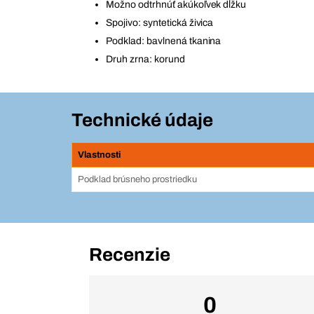
Možno odtrhnúť akúkoľvek dĺžku
Spojivo: syntetická živica
Podklad: bavlnená tkanina
Druh zrna: korund
Technické údaje
Vlastnosti
Podklad brúsneho prostriedku
Recenzie
0