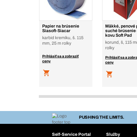
Papier na brúsenie
Mäkké, penové 
Siasoft-Siacar
suché brúsenie 
kovu Soft Pad
karbid kremíku, š. 115
korund, š, 115 
mm, 25 m rolky
rolky
Prihlásiť sa a zobraziť
Prihlásiť sa a zobra
ceny
ceny
PUSHING THE LIMITS.
Self-Service Portal
Služby