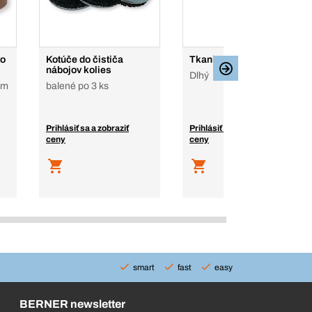
vo
Kotúče do čističa
Tkaninový brúsny pás
nábojov kolies
Dlhý
 m
balené po 3 ks
Prihlásiť sa a zobraziť
Prihlásiť sa a zobraziť
ceny
ceny
smart
fast
easy
BERNER newsletter