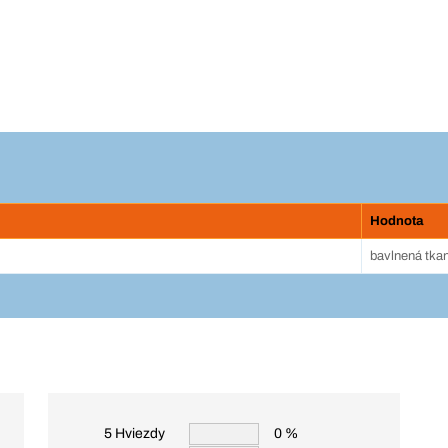
Hodnota
bavlnená tka
5 Hviezdy
0 %