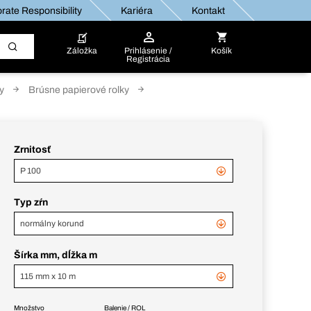
rate Responsibility
Kariéra
Kontakt
Záložka
Prihlásenie /
Košík
Registrácia
y
Brúsne papierové rolky
Zrnitosť
P 100
Typ zŕn
normálny korund
Šírka mm, dĺžka m
115 mm x 10 m
Množstvo
Balenie / ROL