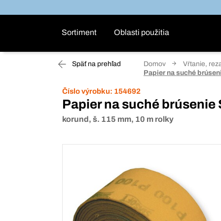
Sortiment
Oblasti použitia
Späť na prehľad
Domov
Vŕtanie, rez
Papier na suché brúsen
Číslo výrobku:
154692
Papier na suché brúsenie 
korund, š. 115 mm, 10 m rolky