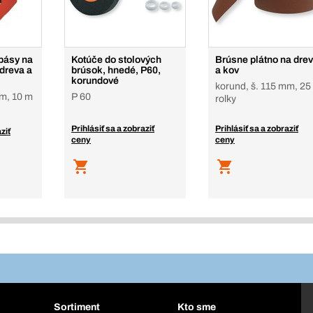
pásy na
Kotúče do stolových
Brúsne plátno na dre
dreva a
brúsok, hnedé, P60,
a kov
korundové
korund, š. 115 mm, 25
mm, 10 m
P 60
rolky
Prihlásiť sa a zobraziť
Prihlásiť sa a zobraziť
ziť
ceny
ceny
Sortiment
Kto sme