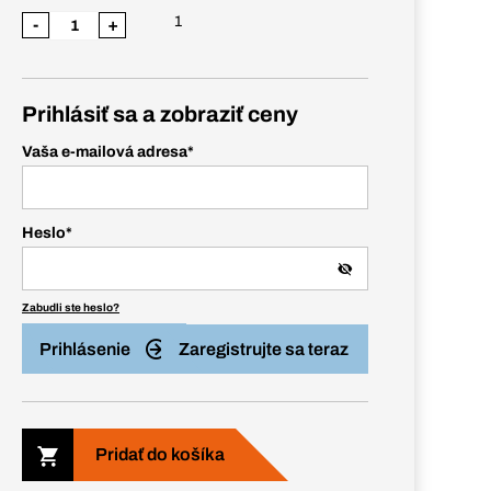
1
-
+
Prihlásiť sa a zobraziť ceny
Vaša e-mailová adresa
*
Heslo
*
Zabudli ste heslo?
Prihlásenie
Zaregistrujte sa teraz
Pridať do košíka