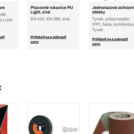
are
Pracovné rukavice PU
Jednorazové ochrann
Light, sivé
obleky
166,
EN 420, EN 388, sivá
Tyvek, polypropylén
ky Look
(PP), biela, kombinézy
Tyvek
ziť
Prihlásiť sa a zobraziť
Prihlásiť sa a zobraziť
ceny
ceny
: