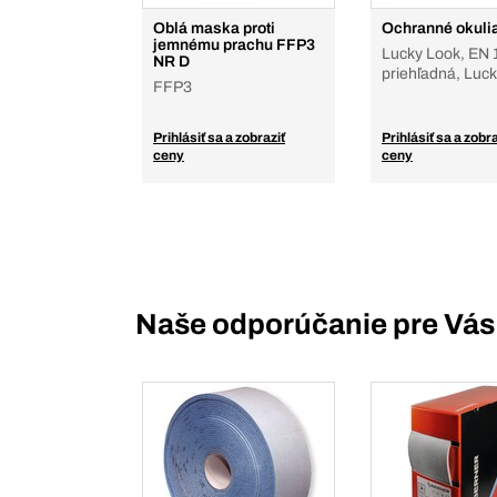
Oblá maska proti
Ochranné okuli
jemnému prachu FFP3
Lucky Look, EN 
NR D
priehľadná, Luc
FFP3
Prihlásiť sa a zobraziť
Prihlásiť sa a zobra
ceny
ceny
Naše odporúčanie pre Vás