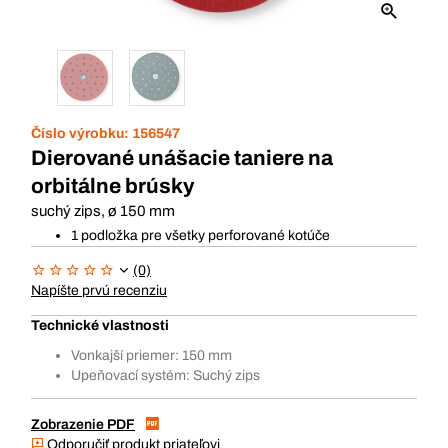
Číslo výrobku:
156547
Dierované unášacie taniere na
orbitálne brúsky
suchý zips, ø 150 mm
1 podložka pre všetky perforované kotúče
(0)
Napíšte prvú recenziu
Technické vlastnosti
Vonkajší priemer: 150 mm
Upeňovací systém: Suchý zips
Zobrazenie PDF
Odporučiť produkt priateľovi