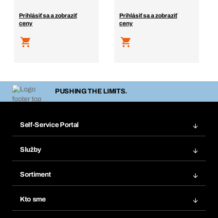
Prihlásiť sa a zobraziť
Prihlásiť sa a zobraziť
ceny
ceny
PUSHING THE LIMITS.
Self-Service Portal
Objednávky
Služby
Faktúry
Regálový systém Bera® Modul
Obľúbené
Sortiment
Systém Bera® Smart
Opakované objednávky
Inovácie produktov
Chemická databáza
Kto sme
Predplatné
Oblasti použitia
eProcurement
Čo ponúkame