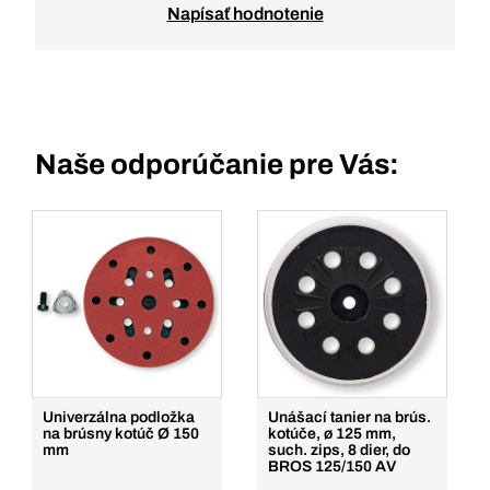
Napísať hodnotenie
Naše odporúčanie pre Vás:
Univerzálna podložka
Unášací tanier na brús.
na brúsny kotúč Ø 150
kotúče, ø 125 mm,
mm
such. zips, 8 dier, do
BROS 125/150 AV