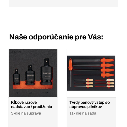
Naše odporúčanie pre Vás:
Kĺbové rázové
Tvrdý penový vstup so
nadstavce / predĺženia
súpravou pilníkov
3-dielna súprava
11- dielna sada