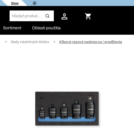
Shop
Sortiment
Oblasti použitia
e
Sady nástrčných kľúčov
Kĺbové rázové nadstavce / predĺženia