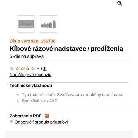
Číslo výrobku:
156736
Kĺbové rázové nadstavce / predĺženia
5-dielna súprava
(0)
Napíšte prvú recenziu
Technické vlastnosti
Typ (nástrč. kľúč): Zväčšovací a redukčný nadstavec
Špecifikácia: / 4KT
Zobrazenie PDF
Odporučiť produkt priateľovi