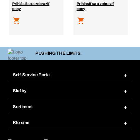
Prihlásiť sa a zobraziť
Prihlásiť sa a zobraziť
ceny
ceny
PUSHING THE LIMITS.
Self-Service Portal
Objednávky
Služby
Faktúry
Regálový systém Bera® Modul
Obľúbené
Sortiment
Systém Bera® Smart
Opakované objednávky
Inovácie produktov
Chemická databáza
Kto sme
Predplatné
Oblasti použitia
eProcurement
Čo ponúkame
FAQ
Product Compliance