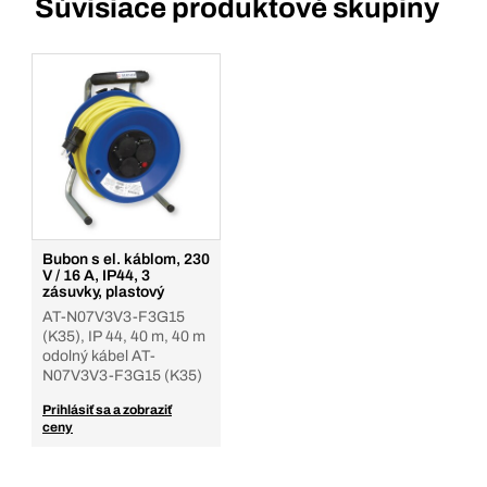
Súvisiace produktové skupiny
Bubon s el. káblom, 230
V / 16 A, IP44, 3
zásuvky, plastový
AT-N07V3V3-F3G15
(K35), IP 44, 40 m, 40 m
odolný kábel AT-
N07V3V3-F3G15 (K35)
Prihlásiť sa a zobraziť
ceny