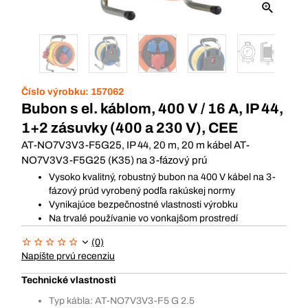
Číslo výrobku:
157062
Bubon s el. káblom, 400 V / 16 A, IP 44,
1+2 zásuvky (400 a 230 V), CEE
AT-NO7V3V3-F5G25, IP 44, 20 m, 20 m kábel AT-
NO7V3V3-F5G25 (K35) na 3-fázový prú
Vysoko kvalitný, robustný bubon na 400 V kábel na 3-
fázový prúd vyrobený podľa rakúskej normy
Vynikajúce bezpečnostné vlastnosti výrobku
Na trvalé používanie vo vonkajšom prostredí
(0)
Napíšte prvú recenziu
Technické vlastnosti
Typ kábla: AT-NO7V3V3-F5 G 2.5