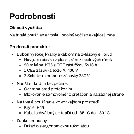
Podrobnosti
Oblasti využitia:
Na trvalé používanie vonku, odolný voči striekajúcej vode
Prednosti produktu:
Bubon vysokej kvality s káblom na 3-fázový el. prúd
Navíjacia cievka z plastu, rám z oceľových rúrok
20 m kábel K35 s CEE zástrčkou 5x16 A
1 CEE zásuvka 5x16 A, 400 V
2 Schuko uzemnené zásuvky 230 V
Nadštandardná bezpečnosť
Ochrana pred preťažením
Blokovanie samovoľného pretáčania na zadnej strane
Na trvalé používanie vo vonkajšom prostredí
Krytie IP44
Kábel schválený do teplôt od -35 °C do +80 °C
Ľahko prenosný
Držadlo s ergonomickou rukoväťou