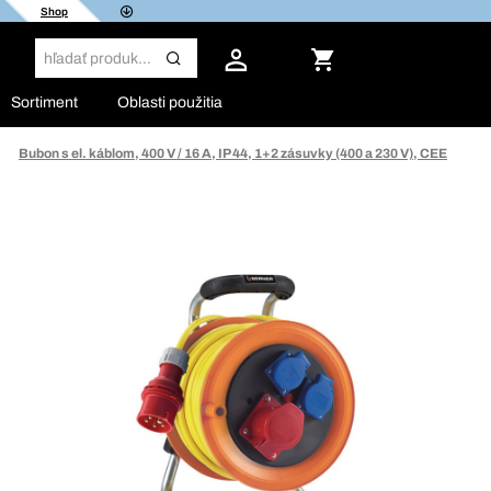
Shop
Sortiment
Oblasti použitia
Bubon s el. káblom, 400 V / 16 A, IP 44, 1+2 zásuvky (400 a 230 V), CEE