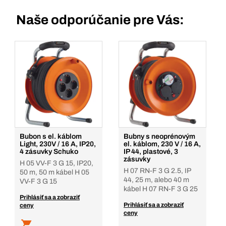
Naše odporúčanie pre Vás:
Bubon s el. káblom
Bubny s neoprénovým
Light, 230V / 16 A, IP20,
el. káblom, 230 V / 16 A,
4 zásuvky Schuko
IP 44, plastové, 3
zásuvky
H 05 VV-F 3 G 15, IP20,
H 07 RN-F 3 G 2.5, IP
50 m, 50 m kábel H 05
44, 25 m, alebo 40 m
VV-F 3 G 15
kábel H 07 RN-F 3 G 25
Prihlásiť sa a zobraziť
Prihlásiť sa a zobraziť
ceny
ceny