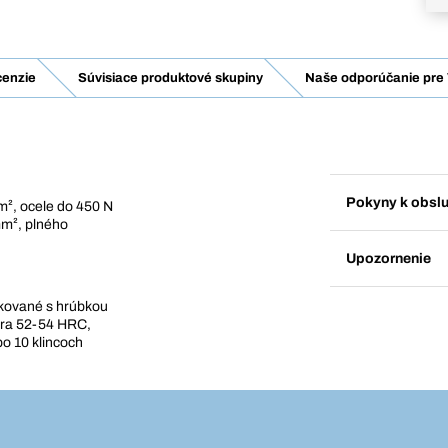
enzie
Súvisiace produktové skupiny
Naše odporúčanie pre 
Pokyny k obsl
m², ocele do 450 N
mm², plného
Upozornenie
nkované s hrúbkou
adra 52-54 HRC,
 10 klincoch