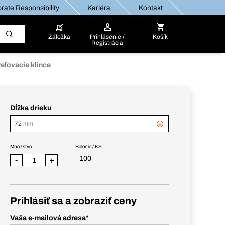
rate Responsibility
Kariéra
Kontakt
Záložka
Prihlásenie /
Košík
Registrácia
eľovacie klince
Dĺžka drieku
72 mm
Množstvo
Balenie / KS
100
-
+
Prihlásiť sa a zobraziť ceny
Vaša e-mailová adresa
*