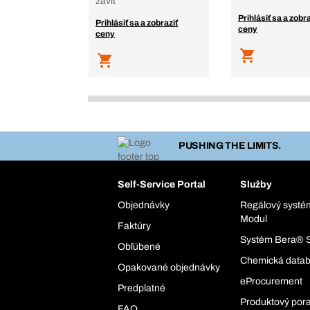
závit
Prihlásiť sa a zobra
Prihlásiť sa a zobraziť
ceny
ceny
PUSHING THE LIMITS.
Self-Service Portal
Služby
Objednávky
Regálový syst
Modul
Faktúry
Systém Bera® 
Obľúbené
Chemická data
Opakované objednávky
eProcurement
Predplatné
Produktový por
FAQ