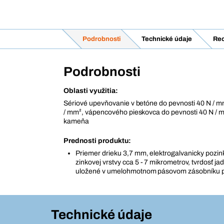
Podrobnosti
Technické údaje
Rec
Podrobnosti
Oblasti využitia:
Sériové upevňovanie v betóne do pevnosti 40 N / m
/ mm², vápencového pieskovca do pevnosti 40 N / 
kameňa
Prednosti produktu:
Priemer drieku 3,7 mm, elektrogalvanicky pozi
zinkovej vrstvy cca 5 - 7 mikrometrov, tvrdosť j
uložené v umelohmotnom pásovom zásobníku po
Technické údaje