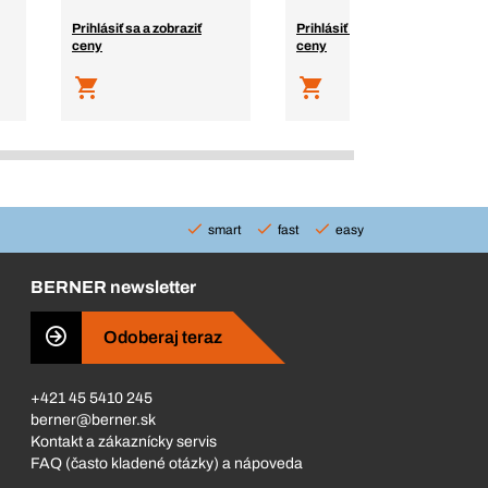
Prihlásiť sa a zobraziť
Prihlásiť sa a zobraziť
ceny
ceny
smart
fast
easy
BERNER newsletter
Odoberaj teraz
+421 45 5410 245
berner@berner.sk
Kontakt a zákaznícky servis
FAQ (často kladené otázky) a nápoveda