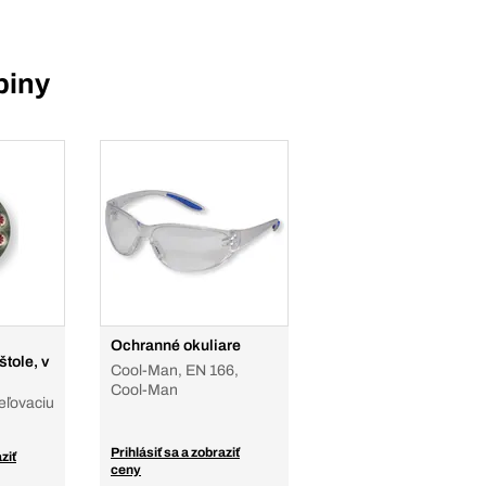
piny
Ochranné okuliare
štole, v
Cool-Man, EN 166,
Cool-Man
reľovaciu
Prihlásiť sa a zobraziť
ziť
ceny