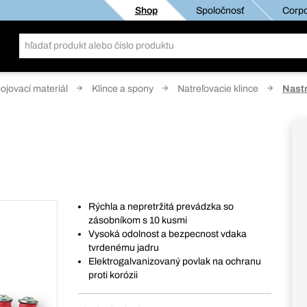
Shop
Spoločnosť
Corpo
pojovací materiál
Klince a spony
Natreľovacie klince
Nastr
Rýchla a nepretržitá prevádzka so
zásobníkom s 10 kusmi
Vysoká odolnost a bezpecnost vdaka
tvrdenému jadru
Elektrogalvanizovaný povlak na ochranu
proti korózii