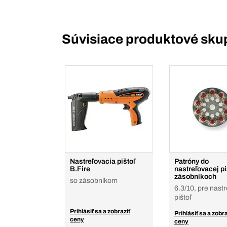
Súvisiace produktové sku
Nastreľovacia pištoľ
Patróny do
B.Fire
nastreľovacej pi
zásobníkoch
so zásobníkom
6.3/10, pre nast
pištoľ
Prihlásiť sa a zobraziť
Prihlásiť sa a zobra
ceny
ceny