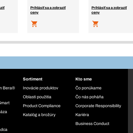
ziť
Prihlásiť sa a zobraziť
Prihlásiť sa a zobraziť
ceny
ceny
Sortiment
Kto sme
ém Bera®
Inovácie produktov
Čo ponúkame
Oblasti použitia
Čo nás poháňa
Smart
Product Compliance
Corporate Responsibility
báza
Katalóg a brožúry
Kariéra
Business Conduct
adca