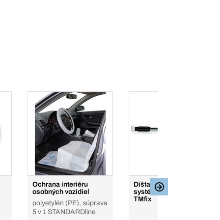
Ochrana interiéru
Dištančný montážny
osobných vozidiel
systém TMfix Mini
TMfix
polyetylén (PE), súprava
5 v 1 STANDARDline