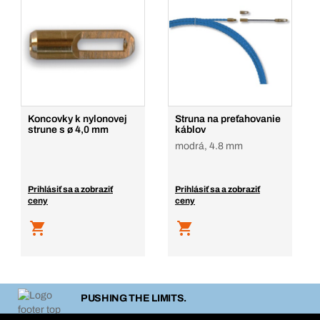
Koncovky k nylonovej
Struna na preťahovanie
strune s ø 4,0 mm
káblov
modrá, 4.8 mm
Prihlásiť sa a zobraziť
Prihlásiť sa a zobraziť
ceny
ceny
PUSHING THE LIMITS.